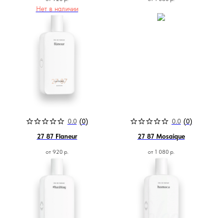
Нет в наличии
0.0
(
0
)
0.0
(
0
)
27 87 Flaneur
27 87 Mosaique
от
920
р.
от
1 080
р.