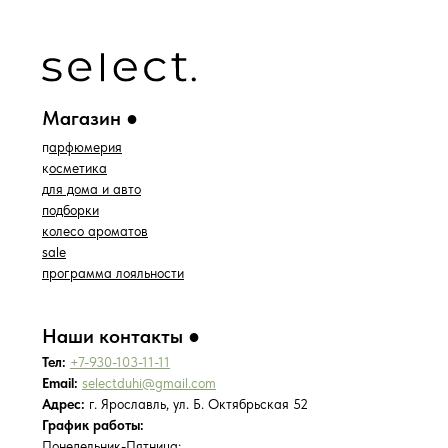
*проект Meta Platforms Inc., деятельность
которой запрещена в РФ
ИП Водопьянова Елена Андреевна
ИНН 760213330138/ ОГРНИП 314760336700107
© 2015 Select бутик нишевой парфюмерии