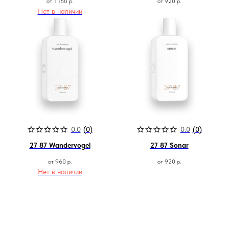
от
1 160
р.
от
920
р.
программа лояльности
Нет в наличии
Наши контакты ●
Тел:
+7-930-103-11-11
Email:
selectduhi@gmail.com
Адрес:
г. Ярославль, ул. Б. Октябрьская 52
График работы:
Понедельник-Пятница:
11:00-18:00
Суббота
:
11:00-16:00
Воскресенье
:
Выходной
0.0
(
0
)
0.0
(
0
)
27 87 Wandervogel
27 87 Sonar
от
960
р.
от
920
р.
Нет в наличии