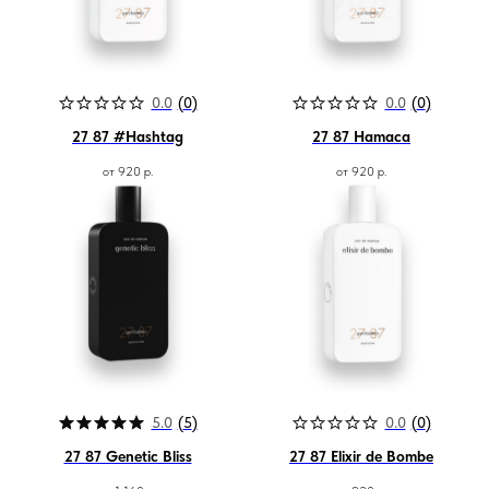
0.0
(
0
)
0.0
(
0
)
27 87 #Hashtag
27 87 Hamaca
от
920
р.
от
920
р.
Магазин ●
п
арфюмерия
к
осметика
5.0
(
5
)
0.0
(
0
)
д
ля дома и авто
подборки
27 87 Genetic Bliss
27 87 Elixir de Bombe
колесо ароматов
sale