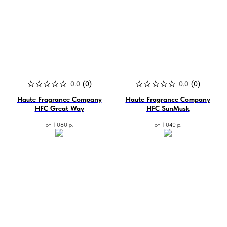
0.0
(
0
)
0.0
(
0
)
Haute Fragrance Company
Haute Fragrance Company
HFC Great Way
HFC SunMusk
от
1 080
р.
от
1 040
р.