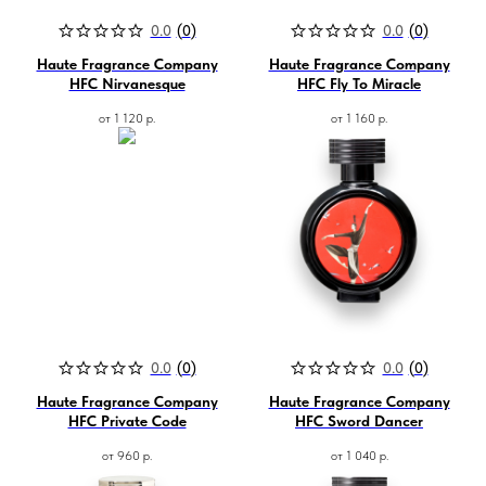
0.0
(
0
)
0.0
(
0
)
Haute Fragrance Company
Haute Fragrance Company
HFC Nirvanesque
HFC Fly To Miracle
от
1 120
р.
от
1 160
р.
0.0
(
0
)
0.0
(
0
)
Haute Fragrance Company
Haute Fragrance Company
HFC Private Code
HFC Sword Dancer
от
960
р.
от
1 040
р.