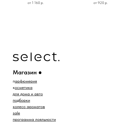
от
1 160
р.
от
920
р.
ИП Водопьянова Елена Андреевна
ИНН 760213330138/ ОГРНИП 314760336700107
© 2015 Select бутик нишевой парфюмерии