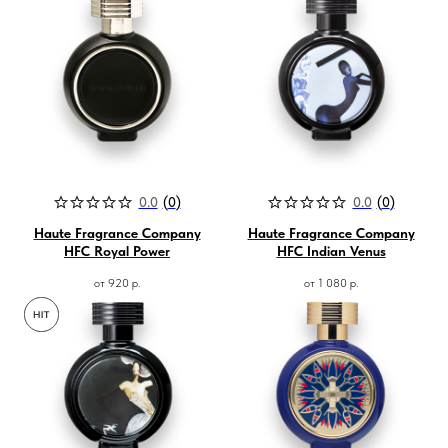
0.0
(
0
)
0.0
(
0
)
Haute Fragrance Company
Haute Fragrance Company
HFC Royal Power
HFC Indian Venus
от
920
р.
от
1 080
р.
Магазин ●
п
арфюмерия
к
осметика
д
ля дома и авто
подборки
колесо ароматов
sale
программа лояльности