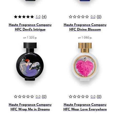
Наши контакты ●
Тел:
+7-930-103-11-11
Email:
selectduhi@gmail.com
Адрес:
г. Ярославль, ул. Б. Октябрьская 52
5.0
(
4
)
0.0
(
0
)
График работы:
Понедельник-Пятница:
Haute Fragrance Company
Haute Fragrance Company
11:00-18:00
HFC Devil's Intrigue
HFC Divine Blossom
Суббота
:
11:00-16:00
Воскресенье
:
от
1 320
р.
от
1 080
р.
Выходной
0.0
(
0
)
0.0
(
0
)
Haute Fragrance Company
Haute Fragrance Company
HFC Wrap Me in Dreams
HFC Wear Love Everywhere
*проект Meta Platforms Inc., деятельность
которой запрещена в РФ