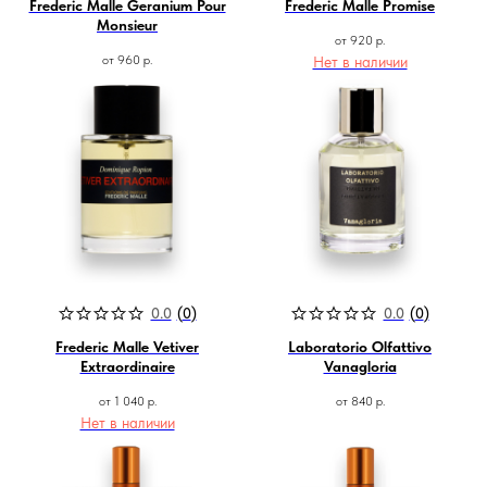
Frederic Malle Geranium Pour
Frederic Malle Promise
Monsieur
от
920
р.
от
960
р.
Нет в наличии
0.0
(
0
)
0.0
(
0
)
Frederic Malle Vetiver
Laboratorio Olfattivo
Extraordinaire
Vanagloria
от
1 040
р.
от
840
р.
Нет в наличии