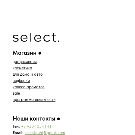
*проект Meta Platforms Inc., деятельность
которой запрещена в РФ
ИП Водопьянова Елена Андреевна
ИНН 760213330138/ ОГРНИП 314760336700107
© 2015 Select бутик нишевой парфюмерии