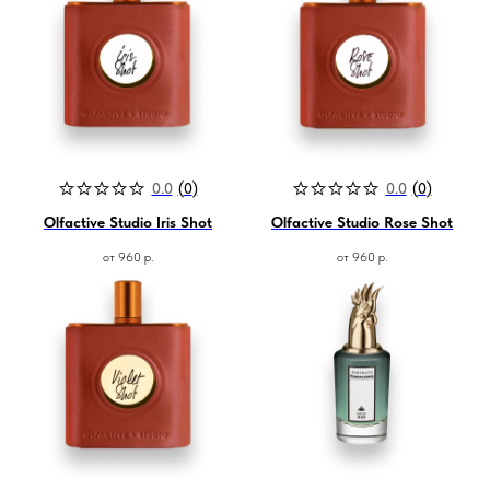
0.0
(
0
)
0.0
(
0
)
Olfactive Studio Iris Shot
Olfactive Studio Rose Shot
от
960
р.
от
960
р.
Магазин ●
п
арфюмерия
к
осметика
д
ля дома и авто
подборки