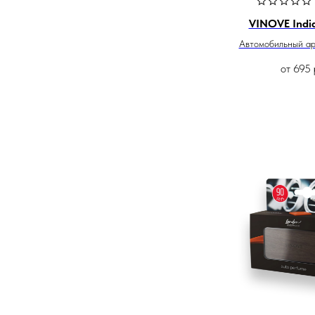
VINOVE India
Автомобильный а
от
695