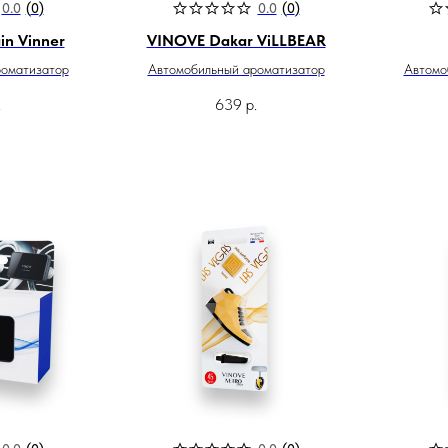
0.0
(
0
)
0.0
(
0
)
in Vinner
VINOVE Dakar ViLLBEAR
роматизатор
Автомобильный ароматизатор
Автомо
.
639
р.