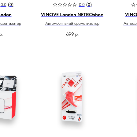
0.0
(
0
)
0.0
(
0
)
ondon
VINOVE London NETROshoe
VINO
роматизатор
Автомобильный ароматизатор
Автомо
р.
699
р.