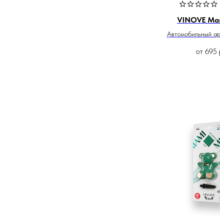
VINOVE Mar
Автомобильный а
от
695