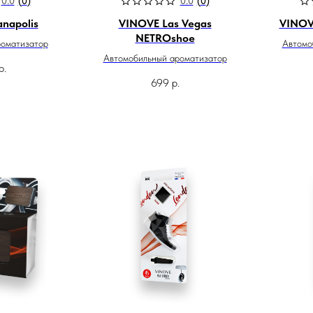
0.0
(
0
)
0.0
(
0
)
napolis
VINOVE Las Vegas
VINOVE
NETROshoe
роматизатор
Автомо
Автомобильный ароматизатор
р.
699
р.