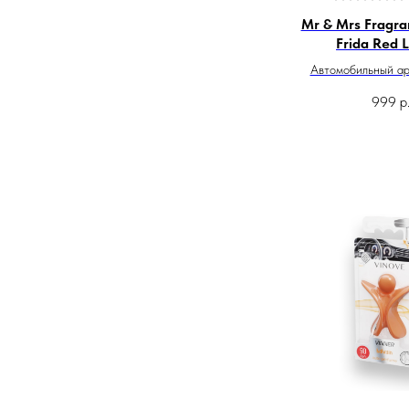
Mr & Mrs Fragra
Frida Red 
Автомобильный а
999
р