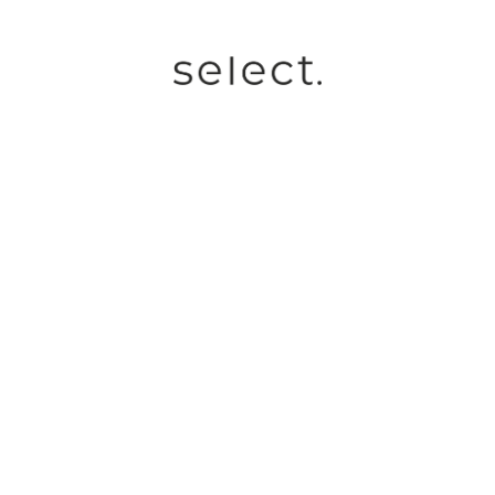
 Jackie
flame moscow Marie
fla
 для авто
Арома карточка для авто
Аром
670
р.
0.0
(
0
)
0.0
(
0
)