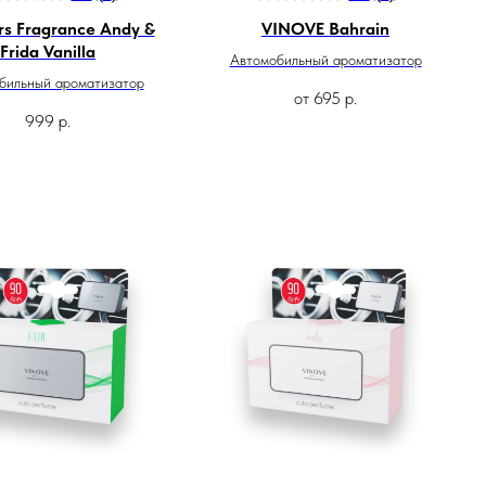
rs Fragrance Andy &
VINOVE Bahrain
Frida Vanilla
Автомобильный ароматизатор
бильный ароматизатор
от
695
р.
999
р.