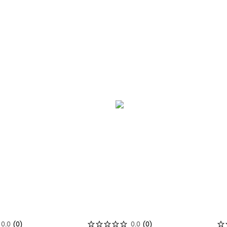
w Vanda
Mr & Mrs Fragrance Andy &
Mr & M
Frida Absolute Wild
Fr
 для авто
Автомобильный ароматизатор
Автомо
999
р.
0.0
(
0
)
0.0
(
0
)