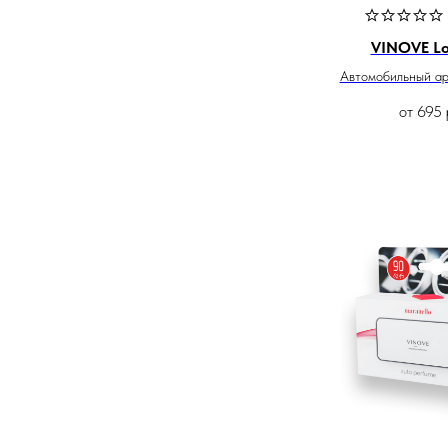
VINOVE L
Автомобильный а
от
695