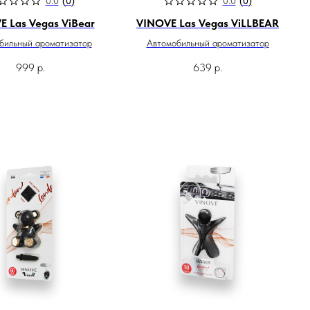
0.0
(
0
)
0.0
(
0
)
 Las Vegas ViBear
VINOVE Las Vegas ViLLBEAR
бильный ароматизатор
Автомобильный ароматизатор
999
р.
639
р.