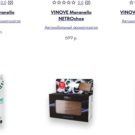
0.0
(
0
)
0.0
(
0
)
anello
VINOVE Maranello
VINOVE
NETROshoe
роматизатор
Автомо
Автомобильный ароматизатор
р.
699
р.