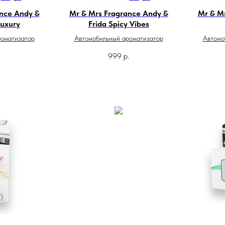
nce Andy &
Mr & Mrs Fragrance Andy &
Mr & M
Luxury
Frida Spicy Vibes
роматизатор
Автомобильный ароматизатор
Автомо
.
999
р.