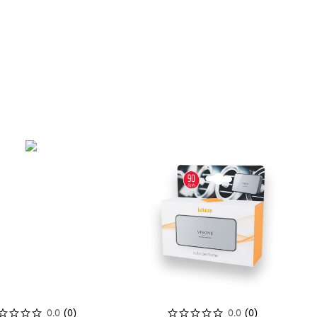
rs Fragrance Andy &
Mr & Mrs Fragrance Andy &
ida Frida Secret
Frida New Car
бильный ароматизатор
Автомобильный ароматизатор
999
р.
999
р.
0.0
(
0
)
0.0
(
0
)