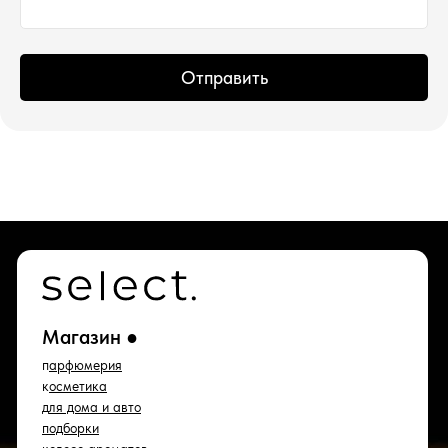
11:00-16:00
Воскресенье
:
Выходной
Отправить
*проект Meta Platforms Inc., деятельность
которой запрещена в РФ
ИП Водопьянова Елена Андреевна
ИНН 760213330138/ ОГРНИП 314760336700107
© 2015 Select бутик нишевой парфюмерии