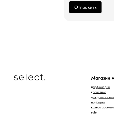
Отправить
Магазин ●
п
арфюмерия
к
осметика
д
ля дома и авто
подборки
колесо ароматов
sale
программа лояльности
*проект Meta Platforms Inc., деятельность которой
запрещена в РФ