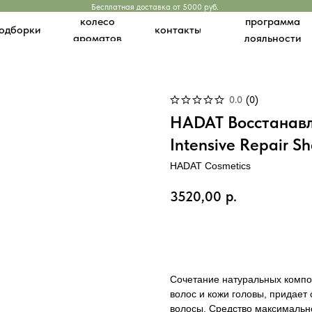
Бесплатная доставка от 5000 руб.
программа
колесо
и
контакты
лояльности
ароматов
0.0
(
0
)
HADAT Восстанав
Intensive Repair 
HADAT Cosmetics
3520,00
р.
Добавить в корзину
Сочетание натуральных компо
волос и кожи головы, придает
волосы. Средство максимальн