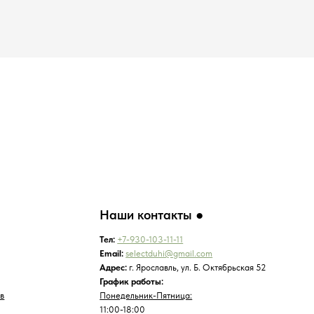
Наши контакты ●
Тел:
+7-930-103-11-11
Email:
selectduhi@gmail.com
Адрес:
г. Ярославль, ул. Б. Октябрьская 52
График работы:
Понедельник-Пятница:
11:00-18:00
Суббота
:
11:00-16:00
Воскресенье
:
Выходной