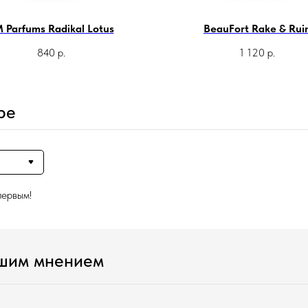
 Parfums Radikal Lotus
BeauFort Rake & Rui
840
р.
1 120
р.
ре
первым!
ашим мнением