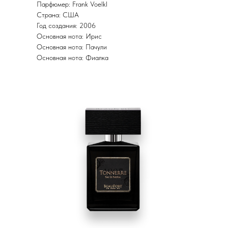
Парфюмер: Frank Voelkl
Страна: США
Год создания: 2006
Основная нота: Ирис
Основная нота: Пачули
Основная нота: Фиалка