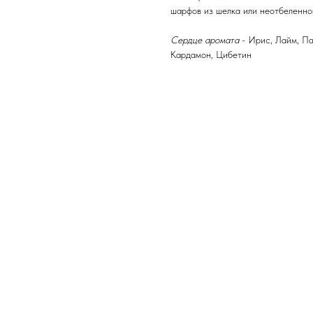
шарфов из шелка или неотбеленног
Сердце аромата
- Ирис, Лайм, Па
Кардамон, Цибетин