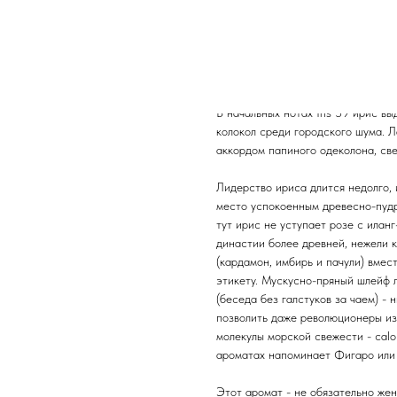
бы потому, что ирис-конкрет явля
драгоценных натуральных ингред
ириса, напоминающий запах тольк
букетом из цветов - розы, жасмина
подчеркнуто историей, начиная с 
В начальных нотах Iris 39 ирис в
колокол среди городского шума. 
аккордом папиного одеколона, св
Лидерство ириса длится недолго, 
место успокоенным древесно-пудр
тут ирис не уступает розе с илан
династии более древней, нежели к
(кардамон, имбирь и пачули) вмес
этикету. Мускусно-пряный шлейф 
(беседа без галстуков за чаем) -
позволить даже революционеры из
молекулы морской свежести - cal
ароматах напоминает Фигаро или
Этот аромат - не обязательно же