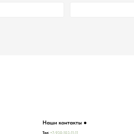
Наши контакты ●
Тел:
+7-930-103-11-11
Email:
selectduhi@gmail.com
Адрес:
г. Ярославль, ул. Б. Октябрьская 52
График работы:
Понедельник-Пятница:
11:00-18:00
Суббота
:
11:00-16:00
Воскресенье
:
Выходной