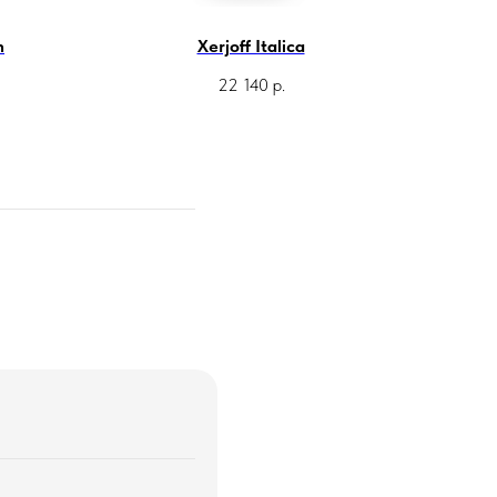
n
Xerjoff Italica
22 140
р.