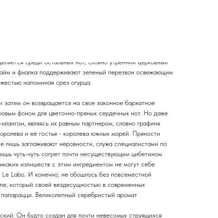
ется одним из наиболее дорогих, если не сказать
иентов парфюмерии. Свежий древесно-пудровый аромат
о что выдернутой из земли морковки, обычно окружается
, фиалок - и не играет главной роли. Но его благородство
флорентийских ирисов.
ыделяется среди остальных нот, словно утренний церковный
Лайм и фиалка поддерживают зеленый перезвон освежающим
ежестью напоминая срез огурца.
и затем он возвращается на свое законное бархатное
овым фоном для цветочно-пряных сердечных нот. Но даже
г-илангом, являясь их равным партнером, словно графиня
оролева и её гостья - королева южных морей. Пряности
те лишь заглаживают неровности, служа специалистами по
лишь чуть-чуть согрет почти несуществующим цибетином
 никаких излишеств с этим ингредиентом не могут себе
 Le Labo. И конечно, не обошлось без повсеместной
one, который своей вездесущностью в современных
 папарацци. Великолепный серебристый аромат
нский. Он будто создан для почти невесомых струящихся