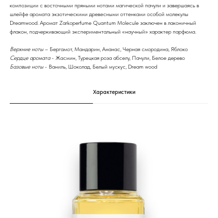
композиции с восточными пряными нотами магической пачули и завершаясь в
шлейфе аромата экзотическими древесными оттенками особой молекулы
Dreamwood. Аромат Zarkoperfume Quantum Molecule заключен в лаконичный
флакон, подчеркивающий экспериментальный «научный» характер парфюма.
Верхние ноты
– Бергамот, Мандарин, Ананас, Черная смородина, Яблоко
Сердце аромата
- Жасмин, Турецкая роза абселу, Пачули, Белое дерево
Базовые ноты
- Ваниль, Шоколад, Белый мускус, Dream wood
Характеристики