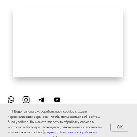
ИП Водопьянова Е.А. обрабатывает cookies с целью
персонализации сервисов и чтобы пользоваться веб-сайтом
было удобнее. Вы можете запретить обработку сookies в
OK
настройках браузера. Пожалуйста, ознакомьтесь с правилами
использования cookies
(
раздел 8 Политики об обработке и
Подобрать аромат AI
✦