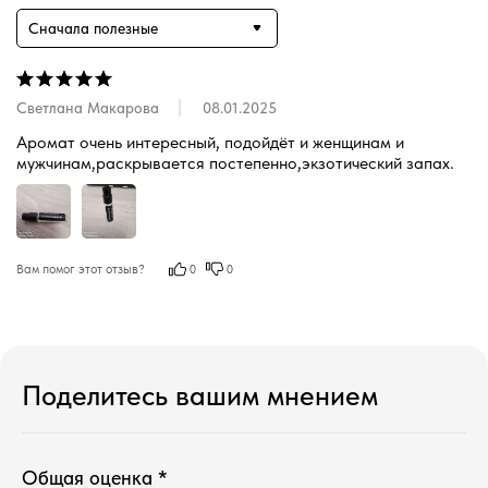
Сначала полезные
Светлана Макарова
08.01.2025
Аромат очень интересный, подойдёт и женщинам и 
мужчинам,раскрывается постепенно,экзотический запах.
Вам помог этот отзыв?
0
0
Магазин ●
п
арфюмерия
к
осметика
Поделитесь вашим мнением
д
ля дома и авто
подборки
колесо ароматов
распродажа
программа лояльности
Общая оценка *