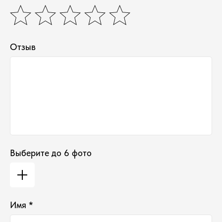
Наши контакты ●
Тел:
+7-930-103-11-11
Email:
selectduhi@gmail.com
Адрес:
г. Ярославль, ул. Б. Октябрьская 52
График работы:
Отзыв
Понедельник-Пятница:
11:00-18:00
Суббота
:
11:00-16:00
Воскресенье
:
Выходной
Выберите до 6 фото
Имя *
*проект Meta Platforms Inc., деятельность