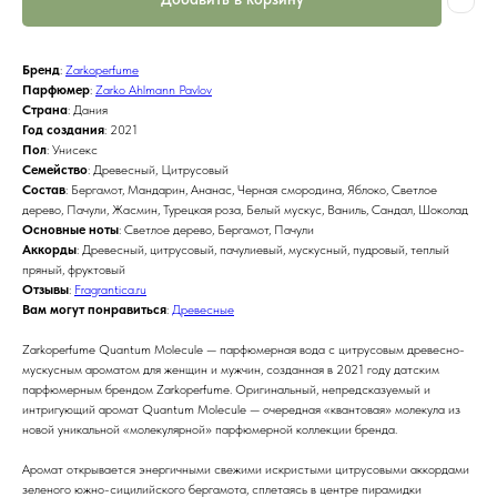
Бренд
:
Zarkoperfume
Парфюмер
:
Zarko Ahlmann Pavlov
Страна
: Дания
Год создания
: 2021
Пол
: Унисекс
Семейство
: Древесный, Цитрусовый
Состав
: Бергамот, Мандарин, Ананас, Черная смородина, Яблоко, Светлое
дерево, Пачули, Жасмин, Турецкая роза, Белый мускус, Ваниль, Сандал, Шоколад
Основные ноты
: Светлое дерево, Бергамот, Пачули
Аккорды
: Древесный, цитрусовый, пачулиевый, мускусный, пудровый, теплый
пряный, фруктовый
Отзывы
:
Fragrantica.ru
Вам могут понравиться
:
Древесные
Zarkoperfume Quantum Molecule — парфюмерная вода с цитрусовым древесно-
мускусным ароматом для женщин и мужчин, созданная в 2021 году датским
парфюмерным брендом Zarkoperfume. Оригинальный, непредсказуемый и
интригующий аромат Quantum Molecule — очередная «квантовая» молекула из
новой уникальной «молекулярной» парфюмерной коллекции бренда.
Аромат открывается энергичными свежими искристыми цитрусовыми аккордами
зеленого южно-сицилийского бергамота, сплетаясь в центре пирамидки