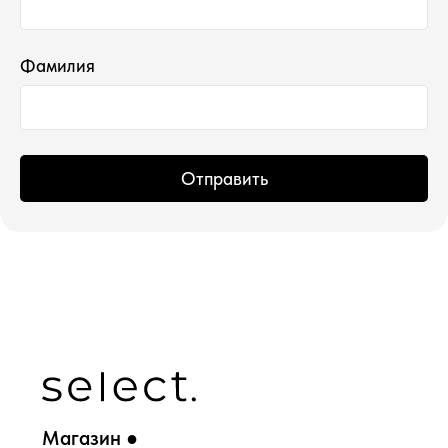
которой запрещена в РФ
ИП Водопьянова Елена Андреевна
Фамилия
ИНН 760213330138/ ОГРНИП 314760336700107
© 2015 Select бутик нишевой парфюмерии
Отправить