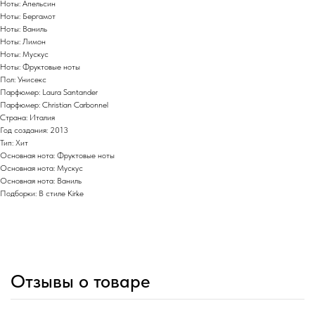
Ноты: Апельсин
Ноты: Бергамот
Ноты: Ваниль
Ноты: Лимон
Ноты: Мускус
Ноты: Фруктовые ноты
Пол: Унисекс
Парфюмер: Laura Santander
Парфюмер: Christian Carbonnel
Страна: Италия
Год создания: 2013
Тип: Хит
Основная нота: Фруктовые ноты
Основная нота: Мускус
Основная нота: Ваниль
Подборки: В стиле Kirke
Отзывы о товаре