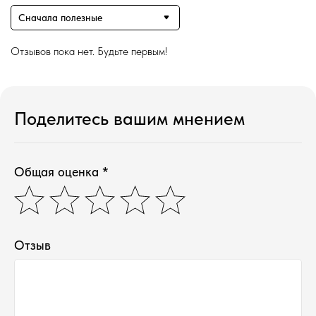
Сначала полезные
Отзывов пока нет. Будьте первым!
Поделитесь вашим мнением
Общая оценка *
Магазин ●
п
арфюмерия
к
осметика
Отзыв
д
ля дома и авто
подборки
колесо ароматов
распродажа
программа лояльности