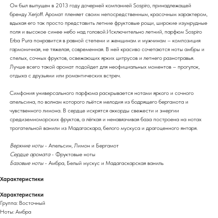
Он был выпущен в 2013 году дочерней компанией Sospiro, принадлежащей
бренду Xerjoff. Аромат пленяет своим непосредственным, красочным характером,
вдыхая его так просто представить летние фруктовые рощи, широкие изумрудные
поля и высокое синее небо над головой.Исключительно летний, парфюм Sospiro
Erba Pura понравится в равной степени и женщинам и мужчинам – композиция
гармоничная, не тяжелая, современная. В ней красиво сочетаются ноты амбры и
спелых, сочных фруктов, освежающих ярких цитрусов и летнего разнотравья.
Лучше всего такой аромат подойдет для неофициальных моментов – прогулок,
отдыха с друзьями или романтических встреч.
Симфония универсального парфюма раскрывается нотами яркого и сочного
апельсина, по волнам которого льётся мелодия из бодрящего бергамота и
чувственного лимона. В сердце искрятся аккорды свежести и энергии
средиземноморских фруктов, а лёгкая и ненавязчивая база построена на нотах
трогательной ванили из Мадагаскара, белого мускуса и драгоценного янтаря.
Верхние ноты
- Апельсин, Лимон и Бергамот
Сердце аромата
- Фруктовые ноты
Базовые ноты
- Амбра, Белый мускус и Мадагаскарская ваниль
Характеристики
Характеристики
Группа: Восточный
Ноты: Амбра