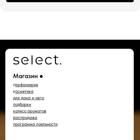
которой запрещена в РФ
ИП Водопьянова Елена Андреевна
ИНН 760213330138/ ОГРНИП 314760336700107
© 2015 Select бутик нишевой парфюмерии