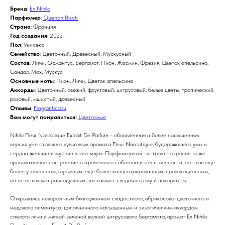
Бренд
:
Ex Nihilo
Парфюмер
:
Quentin Bisch
Страна
: Франция
Год создания
: 2022
Пол
: Унисекс
Семейство
: Цветочный, Древесный, Мускусный
Состав
: Личи, Османтус, Бергамот, Пион, Жасмин, Фрезия, Цветок апельсина,
Сандал, Мох, Мускус
Основные ноты
: Пион, Личи, Цветок апельсина
Аккорды
: Цветочный, свежий, фруктовый, цитрусовый, белые цветы, тропический,
розовый, мшистый, древесный
Отзывы
:
Fragrantica.ru
Вам могут понравиться:
Цветочные
Nihilo Fleur Narcotique Extrait De Parfum - обновленная и более насыщенная
версия уже ставшего культовым аромата Fleur Narcotique, будоражащего умы и
сердца женщин и мужчин всего мира. Парфюмерный экстракт сохранил то же
провокативное настроение откровенного соблазна и женственности, но стал еще
более уточненным, взрывным, еще более концентрированным, провокационным,
он не оставляет равнодушным, заставляет следовать ему и покоряться.
Открываясь невероятным благоуханием сладостного, абрикосово-цветочного и
медового османтуса, дополненного насыщенным и экзотическим аккордом
спелого личи и мягкой зеленой волной цитрусового бергамота, аромат Ex Nihilo