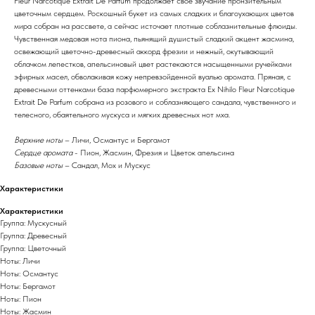
Fleur Narcotique Extrait De Parfum продолжает свое звучание пронзительным
цветочным сердцем. Роскошный букет из самых сладких и благоухающих цветов
мира собран на рассвете, а сейчас источает плотные соблазнительные флюиды.
Чувственная медовая нота пиона, пьянящий душистый сладкий акцент жасмина,
освежающий цветочно-древесный аккорд фрезии и нежный, окутывающий
облачком лепестков, апельсиновый цвет растекаются насыщенными ручейками
эфирных масел, обволакивая кожу непревзойденной вуалью аромата. Пряная, с
древесными оттенками база парфюмерного экстракта Ex Nihilo Fleur Narcotique
Extrait De Parfum собрана из розового и соблазняющего сандала, чувственного и
телесного, обаятельного мускуса и мягких древесных нот мха.
Верхние ноты
– Личи, Османтус и Бергамот
Сердце аромата
- Пион, Жасмин, Фрезия и Цветок апельсина
Базовые ноты
– Сандал, Мох и Мускус
Характеристики
Характеристики
Группа: Мускусный
Группа: Древесный
Группа: Цветочный
Ноты: Личи
Ноты: Османтус
Ноты: Бергамот
Ноты: Пион
Ноты: Жасмин