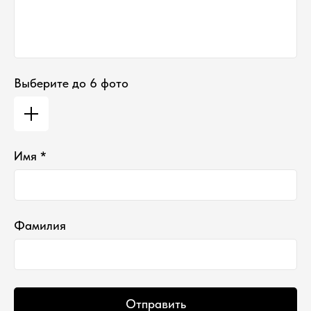
Выберите до 6 фото
*проект Meta Platforms Inc., деятельность
которой запрещена в РФ
Имя *
ИП Водопьянова Елена Андреевна
ИНН 760213330138/ ОГРНИП 314760336700107
© 2015 Select бутик нишевой парфюмерии
Фамилия
Отправить