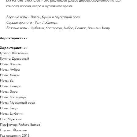
LM Parfums Black Oud – это редчайшее удовое дерево, окруженное нотами
сандала, ладана, кедра и мускатного ореха.
Верхние ноты
- Ладан, Кумин и Мускатный орех
Сердце аромата
- Уд и Лабданум
Базовые ноты
- Цибетин, Кастореум, Амбра, Сандал, Ваниль и Кедр
Характеристики
Характеристики
Группа: Восточный
Группа: Древесный
Ноты: Ваниль
Ноты: Амбра
Ноты: Ладан
Ноты: Уд
Ноты: Сандал
Ноты: Зира
Ноты: Кастореум
Ноты: Мускатный орех
Ноты: Кедр
Ноты: Цибетин
Пол: Мужские
Парфюмер: Richard Ibanez
Страна: Франция
Год создания: 2018