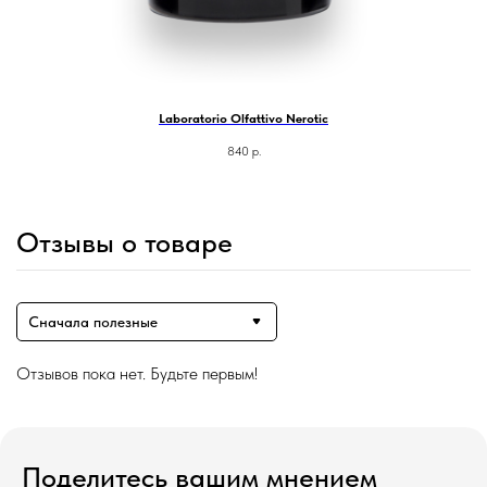
Laboratorio Olfattivo Nerotic
840
р.
Отзывы о товаре
Сначала полезные
Отзывов пока нет. Будьте первым!
Магазин ●
п
арфюмерия
к
осметика
д
ля дома и авто
Поделитесь вашим мнением
подборки
колесо ароматов