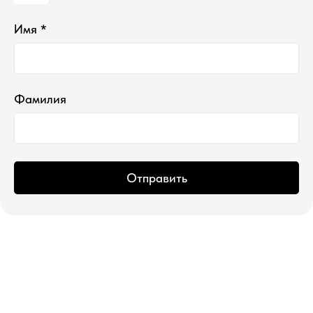
Имя *
*проект Meta Platforms Inc., деятельность
которой запрещена в РФ
ИП Водопьянова Елена Андреевна
ИНН 760213330138/ ОГРНИП 314760336700107
© 2015 Select бутик нишевой парфюмерии
Фамилия
Отправить