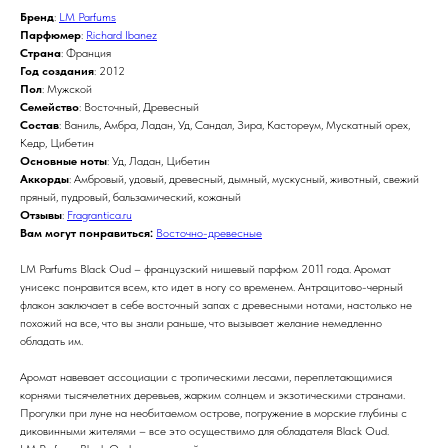
Бренд
:
LM Parfums
Парфюмер
:
Richard Ibanez
Страна
: Франция
Год создания
: 2012
Пол
: Мужской
Семейство
: Восточный, Древесный
Состав
: Ваниль, Амбра, Ладан, Уд, Сандал, Зира, Кастореум, Мускатный орех,
Кедр, Цибетин
Основные ноты
: Уд, Ладан, Цибетин
Аккорды
: Амбровый, удовый, древесный, дымный, мускусный, животный, свежий
пряный, пудровый, бальзамический, кожаный
Отзывы
:
Fragrantica.ru
Вам могут понравиться:
Восточно-древесные
LM Parfums Black Oud – французский нишевый парфюм 2011 года. Аромат
унисекс понравится всем, кто идет в ногу со временем. Антрацитово-черный
флакон заключает в себе восточный запах с древесными нотами, настолько не
похожий на все, что вы знали раньше, что вызывает желание немедленно
обладать им.
Аромат навевает ассоциации с тропическими лесами, переплетающимися
корнями тысячелетних деревьев, жарким солнцем и экзотическими странами.
Прогулки при луне на необитаемом острове, погружение в морские глубины с
диковинными жителями – все это осуществимо для обладателя Black Oud.