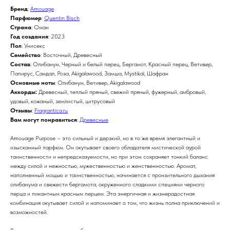
Бренд
:
Amouage
Парфюмер
:
Quentin Bisch
Страна
: Оман
Год создания
: 2023
Пол
: Унисекс
Семейство
: Восточный, Древесный
Состав
: Олибанум, Черный и белый перец, Бергамот, Красный перец, Ветивер,
Папирус, Сандал, Роза, Akigalawood, Замша, Mystikal, Шафран
Основные ноты
: Олибанум, Ветивер, Akigalawood
Аккорды:
Древесный, теплый пряный, свежий пряный, фужерный, амбровый,
удовый, кожаный, землистый, цитрусовый
Отзывы
:
Fragrantica.ru
Вам могут понравиться
:
Древесные
Amouage Purpose – это сильный и дерзкий, но в то же время элегантный и
изысканный парфюм. Он окутывает своего обладателя мистической аурой
таинственности и непредсказуемости, но при этом сохраняет тонкий баланс
между силой и нежностью, мужественностью и женственностью. Аромат,
наполненный мощью и таинственностью, начинается с пронзительного дыхания
олибанума и свежести бергамота, окруженного сладкими специями черного
перца и пикантным красным перцем. Эта энергичная и жизнерадостная
комбинация окутывает силой и напоминает о том, что жизнь полна приключений и
возможностей.