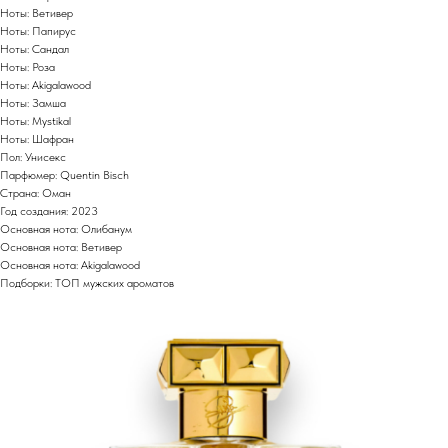
Ноты: Ветивер
Ноты: Папирус
Ноты: Сандал
Ноты: Роза
Ноты: Akigalawood
Ноты: Замша
Ноты: Mystikal
Ноты: Шафран
Пол: Унисекс
Парфюмер: Quentin Bisch
Страна: Оман
Год создания: 2023
Основная нота: Олибанум
Основная нота: Ветивер
Основная нота: Akigalawood
Подборки: ТОП мужских ароматов