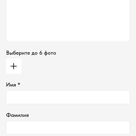
Выберите до 6 фото
*проект Meta Platforms Inc., деятельность
которой запрещена в РФ
ИП Водопьянова Елена Андреевна
Имя *
ИНН 760213330138/ ОГРНИП 314760336700107
© 2015 Select бутик нишевой парфюмерии
Фамилия