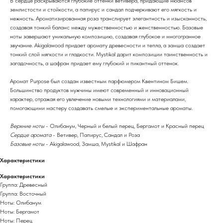
В сердце раскрываются глубокие оттенки ветивера, придающие нюансов
землистости и стойкости, а папирус и сандал подчеркивают его мягкость и
нежность. Ароматизированная роза транслирует элегантность и изысканность,
создавая тонкий баланс между мужественностью и женственностью. Базовые
ноты завершают уникальную композицию, создавая глубокое и многогранное
звучание. Akigalawood придает аромату древесности и тепла, а замша создает
тонкий слой мягкости и гладкости. Mystikal дарит композиции таинственность и
загадочность, а шафран придает ему глубокий и пикантный оттенок.
Аромат Purpose был создан известным парфюмером Квентином Бишем.
Большинство продуктов мужчины имеют современный и инновационный
характер, отражая его увлечение новыми технологиями и материалами,
помогающими мастеру создавать смелые и экспериментальные ароматы.
Верхние ноты
- Олибанум, Черный и белый перец, Бергамот и Красный перец
Сердце аромата
- Ветивер, Папирус, Сандал и Роза
Базовые ноты
- Akigalawood, Замша, Mystikal и Шафран
Характеристики
Характеристики
Группа: Древесный
Группа: Восточный
Ноты: Олибанум
Ноты: Бергамот
Ноты: Перец