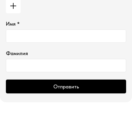
Имя *
*проект Meta Platforms Inc., деятельность
которой запрещена в РФ
ИП Водопьянова Елена Андреевна
ИНН 760213330138/ ОГРНИП 314760336700107
© 2015 Select бутик нишевой парфюмерии
Фамилия
Отправить