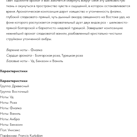
свет. Вдохните аромат и вам захочется обернуть вокруг себя эту шелковистую
ткань и окунуться в пространство чувств и ощущений, в котором останавливается
время. Ароматическая композиция дарит изящество и утонченность фиалки,
глубокий сладковато-пряный, чуть дымный аккорд священного на Востоке уда, на
фоне которого распускается очаровательный дуэт двух видов роз - шелковисто-
пряной болгарской и бархатисто-медовой турецкой. Завершает композицию
нежнейший аромат сладковатой ванили, разбавленный кристально-чистыми
струйками утонченной амбры.
Верхние ноты
- Фиалка
Сердце аромата
- Болгарская роза, Турецкая роза
Базовые ноты
- Уд, Бензоин и Ваниль
Характеристики
Характеристики
Группа: Древесный
Группа: Восточный
Ноты: Уд
Ноты: Роза
Ноты: Фиалка
Ноты: Ваниль
Ноты: Амбра
Ноты: Бензоин
Пол: Унисекс
Парфюмер: Francis Kurkdjian