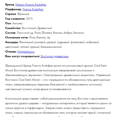
Бренд
:
Maison Francis Kurkdjian
Парфюмер
:
Francis Kurkdjian
Страна
: Франция
Год создания
: 2015
Пол
: Унисекс
Семейство
: Восточный, Древесный
Состав
: Лаосский уд, Роза, Фиалка, Ваниль, Амбра, Бензоин
Основные ноты
: Роза, Ваниль, Уд
Аккорды
: Ванильный, розовый, удовый, пудровый, фиалковый, амбровый,
цветочный, теплый пряный, бальзамический
Отзывы
:
Fragrantica.ru
Вам могут понравиться:
Восточно-древесные
Французский бренд Francis Kurkdjian выпустил унисексовый аромат Oud Satin
Mood. Восточная древесная композиция завораживает роскошным и
обволакивающим звучанием с благородными древесными акцентами. Навеянный
Востоком Oud Satin Mood — это струящиеся по обнаженному телу драгоценные
ткани, завораживающие переливы благовоний и необыкновенно интимный,
чувственный момент, когда время останавливается.
Композиция представляет собой размышления на тему Востока и вдохновлена
ароматом удового дерева – натуральным материалом, который является одним из
самых дорогих в парфюмерии. Закрыв глаза, можно представить струящиеся
ткани, изящно накинутые на обнаженное тело, которое ласкает яркий, солнечный