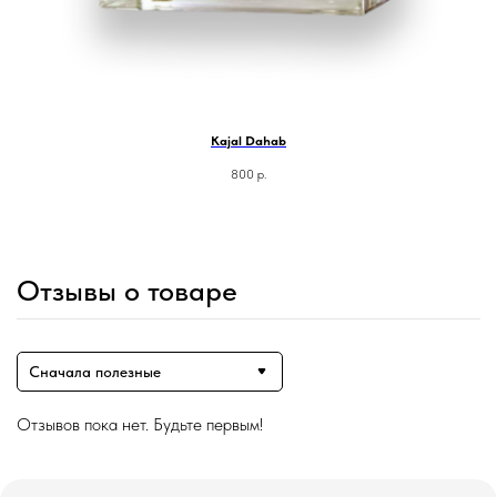
Kajal Dahab
800
р.
Отзывы о товаре
Сначала полезные
Отзывов пока нет. Будьте первым!
Магазин ●
п
арфюмерия
к
осметика
д
ля дома и авто