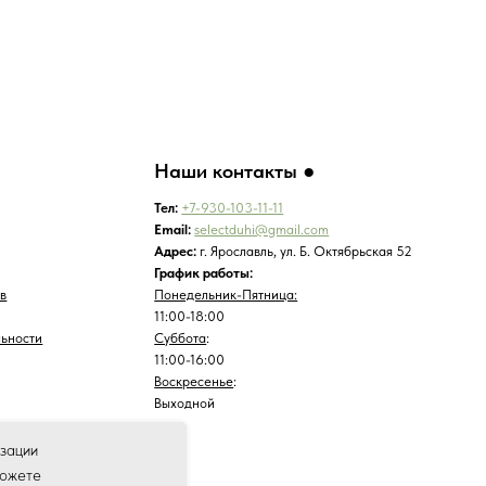
изации
можете