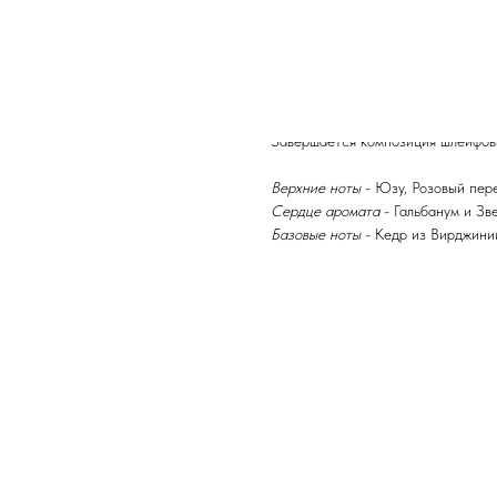
ниспадают элегантными и свобод
обладателя сумасшедшим полотном
наслаждаться каждым мгновением
Парфюмерная композиция открывае
перцев (сычуаньский, розовый и ч
Завершается композиция шлейфовы
Верхние ноты
- Юзу, Розовый пере
Сердце аромата
- Гальбанум и Зв
Базовые ноты
- Кедр из Вирджини