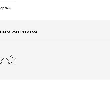
первым!
ашим мнением