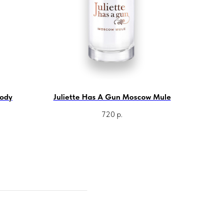
oody
Juliette Has A Gun Moscow Mule
720
р.