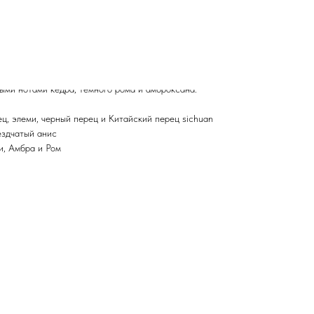
ныим одеждаим, наполняющими мир вокруг своего
 разноцветных воздушных шаров, заставляя улыбаться и
.
тся нотами шербета со льдом, элеми и коктейлем из
ерный). Сердце аромата – ноты гальбанума и бадьяна.
ми нотами кедра, темного рома и амброксана.
ц, элеми, черный перец и Китайский перец sichuan
ездчатый анис
и, Амбра и Ром