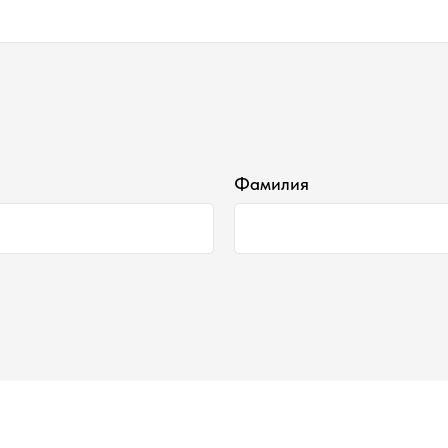
Фамилия
Наши контакты ●
Тел:
+7-930-103-11-11
Email:
selectduhi@gmail.com
Адрес:
г. Ярославль, ул. Б. Октябрьская 52
График работы:
Понедельник-Пятница:
11:00-18:00
Суббота
:
11:00-16:00
Воскресенье
:
Выходной