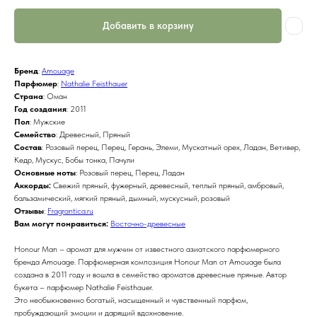
Добавить в корзину
Бренд
:
Amouage
Парфюмер
:
Nathalie Feisthauer
Страна
: Оман
Год создания
: 2011
Пол
: Мужские
Семейство
: Древесный, Пряный
Состав
: Розовый перец, Перец, Герань, Элеми, Мускатный орех, Ладан, Ветивер,
Кедр, Мускус, Бобы тонка, Пачули
Основные ноты
: Розовый перец, Перец, Ладан
Аккорды:
Свежий пряный, фужерный, древесный, теплый пряный, амбровый,
бальзамический, мягкий пряный, дымный, мускусный, розовый
Отзывы
:
Fragrantica.ru
Вам могут понравиться:
Восточно-древесные
Honour Man – аромат для мужчин от известного азиатского парфюмерного
бренда Amouage. Парфюмерная композиция Honour Man от Amouage была
создана в 2011 году и вошла в семейство ароматов древесные пряные. Автор
букета – парфюмер Nathalie Feisthauer.
Это необыкновенно богатый, насыщенный и чувственный парфюм,
пробуждающий эмоции и дарящий вдохновение.