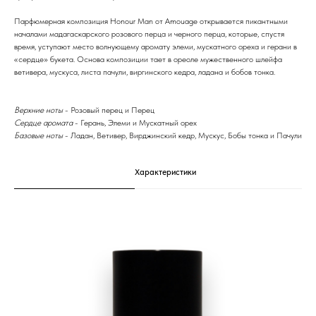
Парфюмерная композиция Honour Man от Amouage открывается пикантными
началами мадагаскарского розового перца и черного перца, которые, спустя
время, уступают место волнующему аромату элеми, мускатного ореха и герани в
«сердце» букета. Основа композиции тает в ореоле мужественного шлейфа
ветивера, мускуса, листа пачули, виргинского кедра, ладана и бобов тонка.
Верхние ноты
- Розовый перец и Перец
Сердце аромата
- Герань, Элеми и Мускатный орех
Базовые ноты
- Ладан, Ветивер, Вирджинский кедр, Мускус, Бобы тонка и Пачули
Характеристики