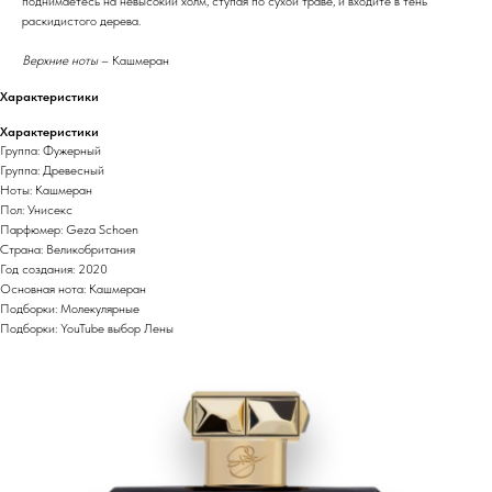
поднимаетесь на невысокий холм, ступая по сухой траве, и входите в тень
раскидистого дерева.
Верхние ноты
– Кашмеран
Характеристики
Характеристики
Группа: Фужерный
Группа: Древесный
Ноты: Кашмеран
Пол: Унисекс
Парфюмер: Geza Schoen
Страна: Великобритания
Год создания: 2020
Основная нота: Кашмеран
Подборки: Молекулярные
Подборки: YouTube выбор Лены