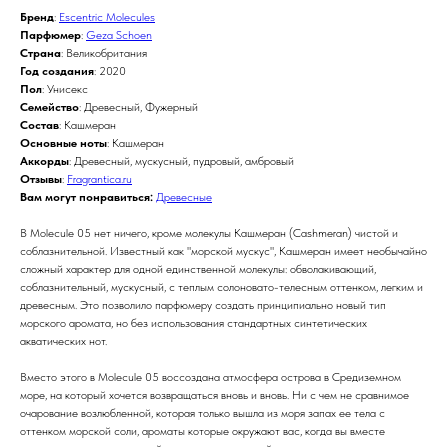
Бренд
:
Escentric Molecules
Парфюмер
:
Geza Schoen
Страна
: Великобритания
Год создания
: 2020
Пол
: Унисекс
Семейство
: Древесный, Фужерный
Состав
: Кашмеран
Основные ноты
: Кашмеран
Аккорды
: Древесный, мускусный, пудровый, амбровый
Отзывы
:
Fragrantica.ru
Вам могут понравиться:
Древесные
В Molecule 05 нет ничего, кроме молекулы Кашмеран (Cashmeran) чистой и
соблазнительной. Известный как "морской мускус", Кашмеран имеет необычайно
сложный характер для одной единственной молекулы: обволакивающий,
соблазнительный, мускусный, с теплым солоновато-телесным оттенком, легким и
древесным. Это позволило парфюмеру создать принципиально новый тип
морского аромата, но без использования стандартных синтетических
акватических нот.
Вместо этого в Molecule 05 воссоздана атмосфера острова в Средиземном
море, на который хочется возвращаться вновь и вновь. Ни с чем не сравнимое
очарование возлюбленной, которая только вышла из моря запах ее тела с
оттенком морской соли, ароматы которые окружают вас, когда вы вместе