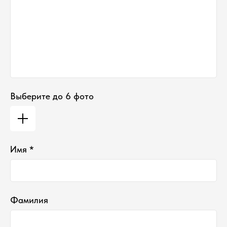
Понедельник-Пятница:
11:00-18:00
Суббота
:
11:00-16:00
Воскресенье
:
Выходной
Выберите до 6 фото
Имя *
*проект Meta Platforms Inc., деятельность
которой запрещена в РФ
Фамилия
ИП Водопьянова Елена Андреевна
ИНН 760213330138/ ОГРНИП 314760336700107
© 2015 Select бутик нишевой парфюмерии