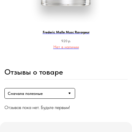
Frederic Malle Musc Ravageur
920
р.
Нет в наличии
Отзывы о товаре
Сначала полезные
Отзывов пока нет. Будьте первым!
Магазин ●
п
арфюмерия
к
осметика
д
ля дома и авто
подборки