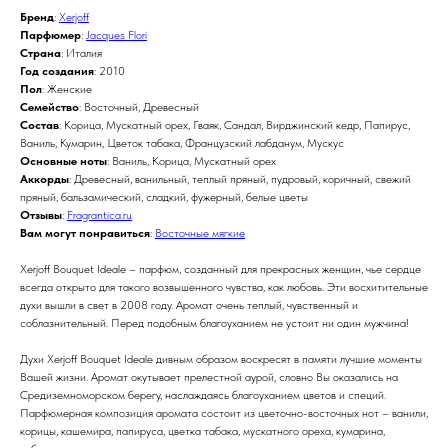
Бренд
:
Xerjoff
Парфюмер
:
Jacques Flori
Страна
: Италия
Год создания
: 2010
Пол
: Женские
Семейство
: Восточный, Древесный
Состав
: Корица, Мускатный орех, Гваяк, Сандал, Вирджинский кедр, Папирус,
Ваниль, Кумарин, Цветок табака, Французский лабданум, Мускус
Основные ноты
: Ваниль, Корица, Мускатный орех
Аккорды
: Древесный, ванильный, теплый пряный, пудровый, коричный, свежий
пряный, бальзамический, сладкий, фужерный, белые цветы
Отзывы
:
Fragrantica.ru
Вам могут понравиться
:
Восточные мягкие
Xerjoff Bouquet Ideale – парфюм, созданный для прекрасных женщин, чье сердце
всегда открыто для такого возвышенного чувства, как любовь. Эти восхитительные
духи вышли в свет в 2008 году. Аромат очень теплый, чувственный и
соблазнительный. Перед подобным благоуханием не устоит ни один мужчина!
Духи Xerjoff Bouquet Ideale дивным образом воскресят в памяти лучшие моменты
Вашей жизни. Аромат окутывает прелестной аурой, словно Вы оказались на
Средиземноморском берегу, наслаждаясь благоуханием цветов и специй.
Парфюмерная композиция аромата состоит из цветочно-восточных нот – ванили,
корицы, кашемира, папируса, цветка табака, мускатного ореха, кумарина,