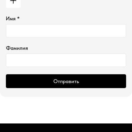
Имя *
*проект Meta Platforms Inc., деятельность
которой запрещена в РФ
ИП Водопьянова Елена Андреевна
ИНН 760213330138/ ОГРНИП 314760336700107
© 2015 Select бутик нишевой парфюмерии
Фамилия
Отправить