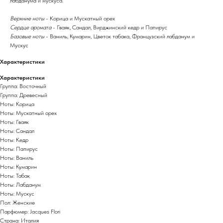
лабданума и мускуса.
Верхние ноты
- Корица и Мускатный орех
Сердце аромата
- Гваяк, Сандал, Вирджинский кедр и Папирус
Базовые ноты
- Ваниль, Кумарин, Цветок табака, Французский лабданум и
Мускуc
Характеристики
Характеристики
Группа: Восточный
Группа: Древесный
Ноты: Корица
Ноты: Мускатный орех
Ноты: Гваяк
Ноты: Сандал
Ноты: Кедр
Ноты: Папирус
Ноты: Ваниль
Ноты: Кумарин
Ноты: Табак
Ноты: Лабданум
Ноты: Мускус
Пол: Женские
Парфюмер: Jacques Flori
Страна: Италия