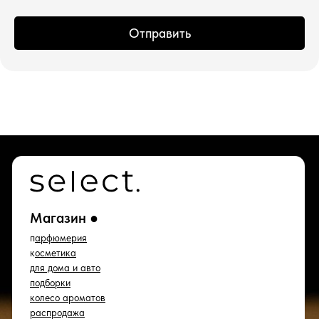
*проект Meta Platforms Inc., деятельность
Отправить
которой запрещена в РФ
ИП Водопьянова Елена Андреевна
ИНН 760213330138/ ОГРНИП 314760336700107
© 2015 Select бутик нишевой парфюмерии