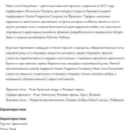
Wear Love Everywhere – цветочный женский аромат, созданный в 2017 году
парфюмером Винсеном Рикором для молодого модного бренда нишевой
парфюмерии Haute Fragrance Company из Франции. Парфюм наполнен
чарующими цветочными ароматами, на фоне которых особенно звонко и чисто
звучат розовые ноты символа бесконечной долгожданной любви, что изысканно
подчеркнуто креативным дизайном флакона, разработанного художником Артуро
Элен и модным дизайнером Маттео Чибика.
Вкусные терпковато-вяжущие оттенки черной смородины, обворожительные ноты
медовой розы со специевым акцентом розового перца открывают аромат,
страстно переплетаясь в «сердце» композиции с пьянящим ароматом цветочного
букета и чувственным пряно-бархатистым аккордом королевской розы. Мягкий
притягательный шлейф парфюма Haute Fragrance Company Wear Love Everywhere
струится нежными сливочными оттенками сандала, тонким запахом амбры и
капелькой соблазнительной сладостной ванили.
Верхние ноты
- Роза, Красные ягоды и Розовый перец
Сердце аромата
- Роза, Магнолия, Розовая герань, Ирис, Фиалка
Базовые ноты
– Мадагаскарская ваниль, Сандал, Амбра, Белый мускус, Лабданум
Характеристики
Характеристики
Группа: Цветочный
Ноты: Роза