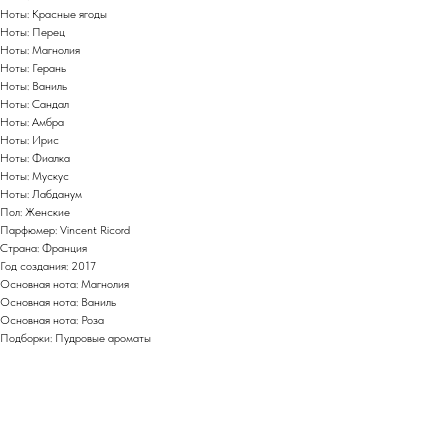
Ноты: Красные ягоды
Ноты: Перец
Ноты: Магнолия
Ноты: Герань
Ноты: Ваниль
Ноты: Сандал
Ноты: Амбра
Ноты: Ирис
Ноты: Фиалка
Ноты: Мускус
Ноты: Лабданум
Пол: Женские
Парфюмер: Vincent Ricord
Страна: Франция
Год создания: 2017
Основная нота: Магнолия
Основная нота: Ваниль
Основная нота: Роза
Подборки: Пудровые ароматы