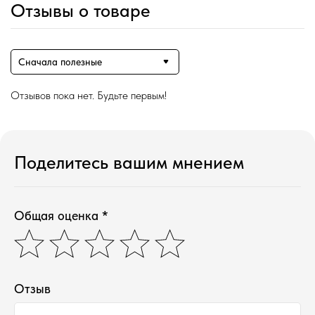
Отзывы о товаре
Сначала полезные
Отзывов пока нет. Будьте первым!
Поделитесь вашим мнением
Общая оценка *
Магазин ●
п
арфюмерия
к
осметика
д
ля дома и авто
Отзыв
подборки
колесо ароматов
распродажа