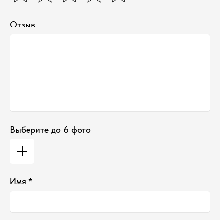
Выходной
Отзыв
Выберите до 6 фото
*проект Meta Platforms Inc., деятельность
которой запрещена в РФ
ИП Водопьянова Елена Андреевна
ИНН 760213330138/ ОГРНИП 314760336700107
Имя *
© 2015 Select бутик нишевой парфюмерии