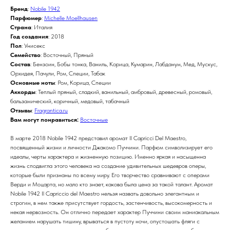
Бренд
:
Nobile 1942
Парфюмер
:
Michelle Moellhausen
Страна
: Италия
Год создания
: 2018
Пол
: Унисекс
Семейство
: Восточный, Пряный
Состав
: Бензоин, Бобы тонка, Ваниль, Корица, Кумарин, Лабданум, Мед, Мускус,
Орхидея, Пачули, Ром, Специи, Табак
Основные ноты
: Ром, Корица, Специи
Аккорды
: Теплый пряный, сладкий, ванильный, амбровый, древесный, ромовый,
бальзамический, коричный, медовый, табачный
Отзывы
:
Fragrantica.ru
Вам могут понравиться:
Восточные
В марте 2018 Nobile 1942 представил аромат Il Capricci Del Maestro,
посвященный жизни и личности Джакомо Пуччини. Парфюм символизирует его
идеалы, черты характера и жизненную позицию. Именно яркая и насыщенна
жизнь сподвигла этого человека на создание удивительных шедевров оперы,
которые были признаны по всему миру. Его творчество сравнивают с операми
Верди и Моцарта, но мало кто знает, какова была цена за такой талант. Аромат
Nobile 1942 Il Capriccio del Maestro нельзя назвать довольно элегантным и
строгим, в нем также присутствует гордость, застенчивость, высокомерность и
некая нервозность. Он отлично передает характер Пуччини своим маниакальным
желанием нарушать тишину, врываться в пустоту ночи, опустошать фляги с