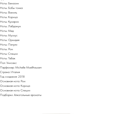
Ноты: Бензоин
Ноты: Бобы тонка
Ноты: Ваниль
Ноты: Корица
Ноты: Кумарин
Ноты: Лабданум
Ноты: Мед
Ноты: Мускус
Ноты: Орхидея
Ноты: Пачули
Ноты: Ром
Ноты: Специи
Ноты: Табак
Пол: Унисекс
Парфюмер: Michelle Moellhausen​
Страна: Италия
Год создания: 2018
Основная нота: Ром
Основная нота: Корица
Основная нота: Специи
Подборки: Алкогольные ароматы