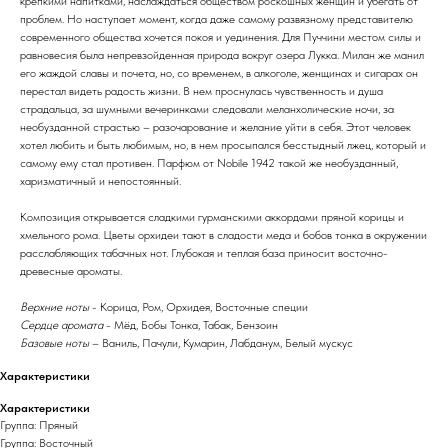
крепкими напитками, наслаждаться обществом роскошных женщин и убегать от
проблем. Но наступает момент, когда даже самому развязному представителю
современного общества хочется покоя и уединения. Для Пуччини местом силы и
равновесия была непревзойденная природа вокруг озера Лукка. Милан же манил
его жаждой славы и почета, но, со временем, в алкоголе, женщинах и сигарах он
перестал видеть радость жизни. В нем проснулась чувственность и душа
страдальца, за шумными вечеринками следовали меланхолические ночи, за
необузданной страстью – разочарование и желание уйти в себя. Этот человек
хотел любить и быть любимым, но, в нем просыпался бесстыдный лжец, который и
самому ему стал противен. Парфюм от Nobile 1942 такой же необузданный,
харизматичный и непостоянный.
Композиция открывается сладкими гурманскими аккордами пряной корицы и
хмельного рома. Цветы орхидеи тают в сладости меда и бобов тонка в окружении
расслабляющих табачных нот. Глубокая и теплая база приносит восточно-
древесные ароматы.
Верхние ноты
- Корица, Ром, Орхидея, Восточные специи
Сердце аромата
- Мёд, Бобы Тонка, Табак, Бензоин
Базовые ноты
– Ваниль, Пачули, Кумарин, Лабданум, Белый мускус
Характеристики
Характеристики
Группа: Пряный
Группа: Восточный