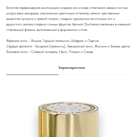
Богатая парфюмерная композиция создана на основе сплетения свежих чистых
цитрусовых аккордов, изысканных цветочных оттенков, мягких чувственных
акцентов мускуса и пряной пачули, сладких гурманских восточных нот и
душистого запаха сладких сочных фруктов. Аромат Duchessa заключен в изящный
стеклянный флакон, выполненный в фирменном стиле.
Верхние ноты
– Вишня, Горький апельсин, Шафран и Персик
Сердце аромата
- Гвоздика (пряность), Звездчатый анис, Жасмин и Белые цветы
Базовые ноты
– Сладкий миндаль, Ирис, Пачули и Сахар
Характеристики