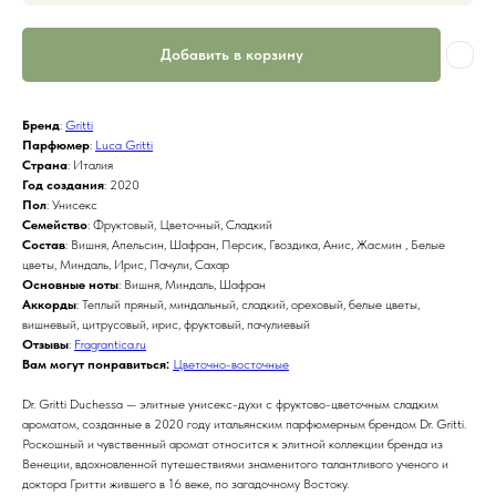
Добавить в корзину
Бренд
:
Gritti
Парфюмер
:
Luca Gritti
Страна
: Италия
Год создания
: 2020
Пол
: Унисекс
Семейство
: Фруктовый, Цветочный, Сладкий
Состав
: Вишня, Апельсин, Шафран, Персик, Гвоздика, Анис, Жасмин , Белые
цветы, Миндаль, Ирис, Пачули, Сахар
Основные ноты
: Вишня, Миндаль, Шафран
Аккорды
: Теплый пряный, миндальный, сладкий, ореховый, белые цветы,
вишневый, цитрусовый, ирис, фруктовый, пачулиевый
Отзывы
:
Fragrantica.ru
Вам могут понравиться:
Цветочно-восточные
Dr. Gritti Duchessа — элитные унисекс-духи с фруктово-цветочным сладким
ароматом, созданные в 2020 году итальянским парфюмерным брендом Dr. Gritti.
Роскошный и чувственный аромат относится к элитной коллекции бренда из
Венеции, вдохновленной путешествиями знаменитого талантливого ученого и
доктора Гритти жившего в 16 веке, по загадочному Востоку.