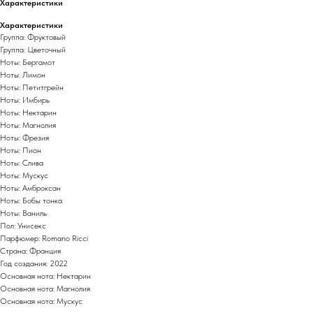
Характеристики
Характеристики
Группа: Фруктовый
Группа: Цветочный
Ноты: Бергамот
Ноты: Лимон
Ноты: Петитгрейн
Ноты: Имбирь
Ноты: Нектарин
Ноты: Магнолия
Ноты: Фрезия
Ноты: Пион
Ноты: Слива
Ноты: Мускус
Ноты: Амброксан
Ноты: Бобы тонка
Ноты: Ваниль
Пол: Унисекс
Парфюмер: Romano Ricci
Страна: Франция
Год создания: 2022
Основная нота: Нектарин
Основная нота: Магнолия
Основная нота: Мускус