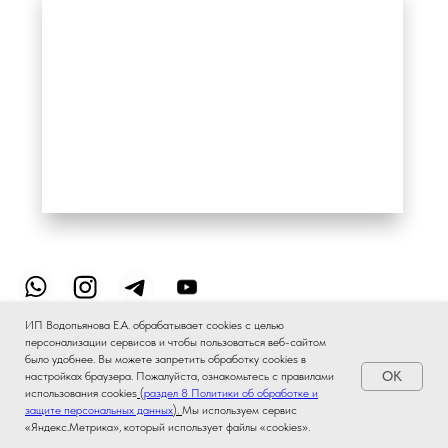
ИП Водопьянова Е.А. обрабатывает cookies с целью
персонализации сервисов и чтобы пользоваться веб-сайтом
было удобнее. Вы можете запретить обработку сookies в
OK
настройках браузера. Пожалуйста, ознакомьтесь с правилами
использования cookies
(
раздел 8 Политики об обработке и
Подобрать аромат AI
✦
защите персональных данных
).
Мы используем сервис
«Яндекс.Метрика», который использует файлы «cookies».