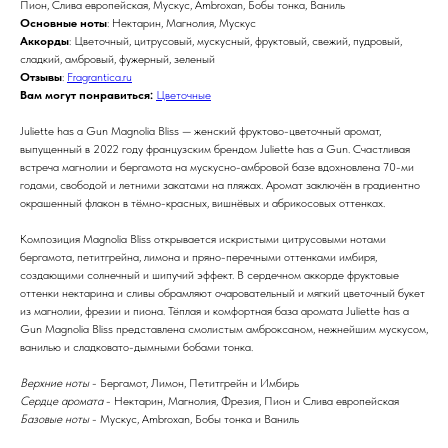
Пион, Слива европейская, Мускус, Ambroxan, Бобы тонка, Ваниль
Основные ноты
: Нектарин, Магнолия, Мускус
Аккорды
: Цветочный, цитрусовый, мускусный, фруктовый, свежий, пудровый,
сладкий, амбровый, фужерный, зеленый
Отзывы
:
Fragrantica.ru
Вам могут понравиться:
Цветочные
Juliette has a Gun Magnolia Bliss — женский фруктово-цветочный аромат,
выпущенный в 2022 году французским брендом Juliette has a Gun. Счастливая
встреча магнолии и бергамота на мускусно-амбровой базе вдохновлена 70-ми
годами, свободой и летними закатами на пляжах. Аромат заключён в градиентно
окрашенный флакон в тёмно-красных, вишнёвых и абрикосовых оттенках.
Композиция Magnolia Bliss открывается искристыми цитрусовыми нотами
бергамота, петитгрейна, лимона и пряно-перечными оттенками имбиря,
создающими солнечный и шипучий эффект. В сердечном аккорде фруктовые
оттенки нектарина и сливы обрамляют очаровательный и мягкий цветочный букет
из магнолии, фрезии и пиона. Тёплая и комфортная база аромата Juliette has a
Gun Magnolia Bliss представлена смолистым амброксаном, нежнейшим мускусом,
ванилью и сладковато-дымными бобами тонка.
Верхние ноты
- Бергамот, Лимон, Петитгрейн и Имбирь
Сердце аромата
- Нектарин, Магнолия, Фрезия, Пион и Слива европейская
Базовые ноты
- Мускус, Ambroxan, Бобы тонка и Ваниль