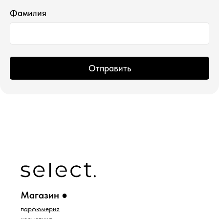
Фамилия
*проект Meta Platforms Inc., деятельность
которой запрещена в РФ
Отправить
ИП Водопьянова Елена Андреевна
ИНН 760213330138/ ОГРНИП 314760336700107
© 2015 Select бутик нишевой парфюмерии