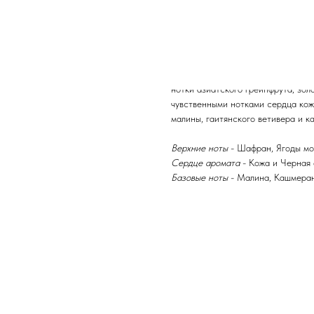
Black Saffron от Byredo («Черны
глубоко раскрыть в аромате культу
пряный запах шафрана напоминает
воспоминаниями с поклонниками с
Пикантная парфюмерная композиция
нотки азиатского грейпфрута, зо
чувственными нотками сердца кожи
малины, гаитянского ветивера и к
Верхние ноты
- Шафран, Ягоды мо
Сердце аромата
- Кожа и Черная
Базовые ноты
- Малина, Кашмеран