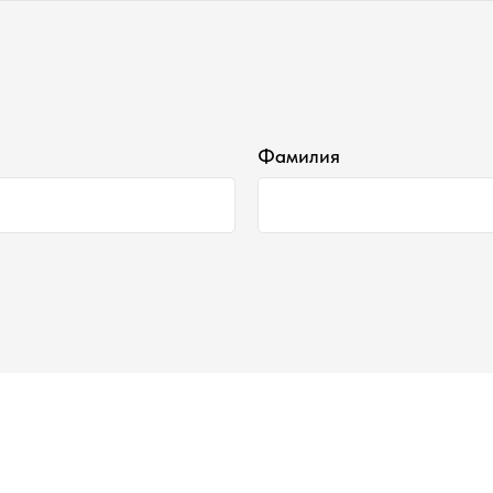
Фамилия
Наши контакты ●
Тел:
+7-930-103-11-11
Email:
selectduhi@gmail.com
Адрес:
г. Ярославль, ул. Б. Октябрьская 52
График работы:
Понедельник-Пятница:
11:00-18:00
Суббота
:
11:00-16:00
Воскресенье
:
Выходной