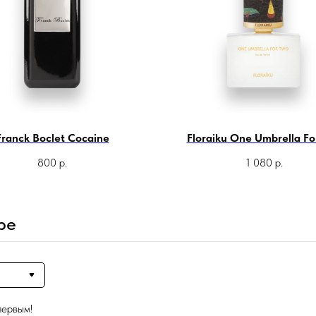
Franck Boclet Cocaine
Floraiku One Umbrella Fo
800
р.
1 080
р.
ре
первым!