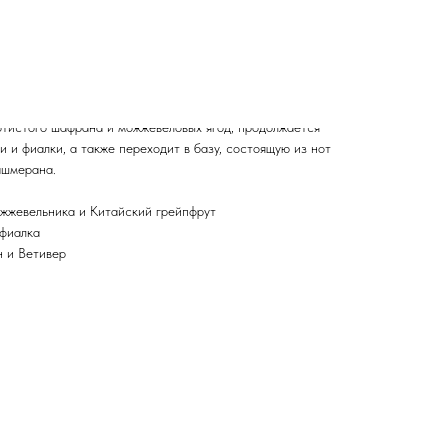
й шафран» от Байредо) – это попытка индийского парфюмера
ру своих предков, выразить свои знания о них. Богатый
 ему о детстве и Бен Горхэм делится этими счастливыми
воего парфюмерного творчества.
 Black Saffron от Byredo начинается с легкой цитрусовой
лотистого шафрана и можжевеловых ягод, продолжается
 и фиалки, а также переходит в базу, состоящую из нот
ашмерана.
жжевельника и Китайский грейпфрут
 фиалка
 и Ветивер