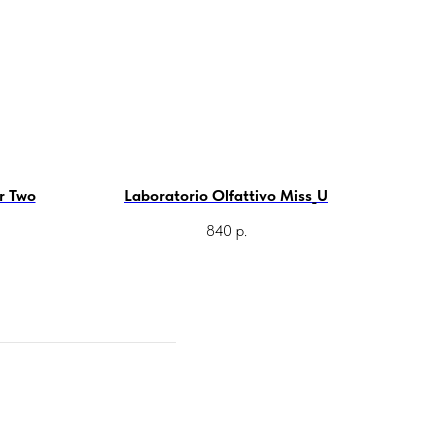
r Two
Laboratorio Olfattivo Miss_U
840
р.