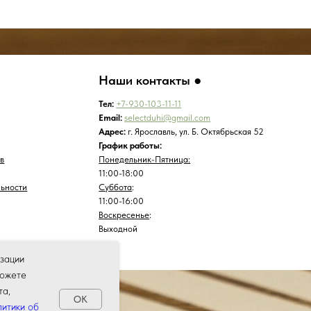
изации
можете
та,
OK
итики об