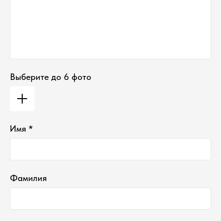
Выберите до 6 фото
*проект Meta Platforms Inc., деятельность
которой запрещена в РФ
Имя *
ИП Водопьянова Елена Андреевна
ИНН 760213330138/ ОГРНИП 314760336700107
© 2015 Select бутик нишевой парфюмерии
Фамилия