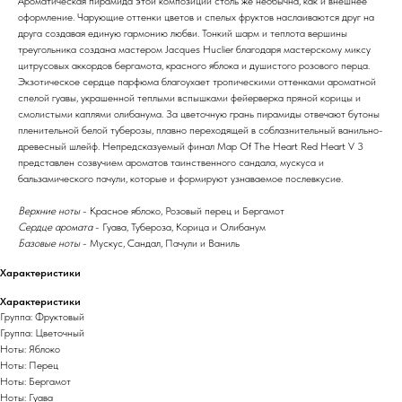
Ароматическая пирамида этой композиции столь же необычна, как и внешнее
оформление. Чарующие оттенки цветов и спелых фруктов наслаиваются друг на
друга создавая единую гармонию любви. Тонкий шарм и теплота вершины
треугольника создана мастером Jacques Huclier благодаря мастерскому миксу
цитрусовых аккордов бергамота, красного яблока и душистого розового перца.
Экзотическое сердце парфюма благоухает тропическими оттенками ароматной
спелой гуавы, украшенной теплыми вспышками фейерверка пряной корицы и
смолистыми каплями олибанума. За цветочную грань пирамиды отвечают бутоны
пленительной белой туберозы, плавно переходящей в соблазнительный ванильно-
древесный шлейф. Непредсказуемый финал Map Of The Heart Red Heart V 3
представлен созвучием ароматов таинственного сандала, мускуса и
бальзамического пачули, которые и формируют узнаваемое послевкусие.
Верхние ноты
- Красное яблоко, Розовый перец и Бергамот
Сердце аромата
- Гуава, Тубероза, Корица и Олибанум
Базовые ноты
- Мускус, Сандал, Пачули и Ваниль
Характеристики
Характеристики
Группа: Фруктовый
Группа: Цветочный
Ноты: Яблоко
Ноты: Перец
Ноты: Бергамот
Ноты: Гуава