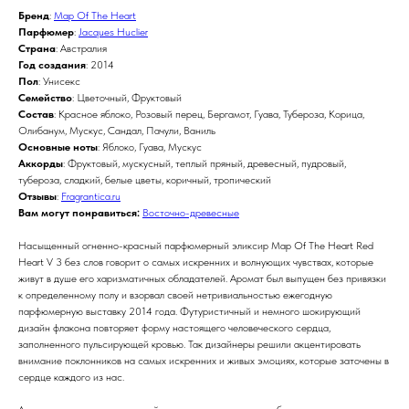
Бренд
:
Map Of The Heart
Парфюмер
:
Jacques Huclier
Страна
: Австралия
Год создания
: 2014
Пол
: Унисекс
Семейство
: Цветочный, Фруктовый
Состав
: Красное яблоко, Розовый перец, Бергамот, Гуава, Тубероза, Корица,
Олибанум, Мускус, Сандал, Пачули, Ваниль
Основные ноты
: Яблоко, Гуава, Мускус
Аккорды
: Фруктовый, мускусный, теплый пряный, древесный, пудровый,
тубероза, сладкий, белые цветы, коричный, тропический
Отзывы
:
Fragrantica.ru
Вам могут понравиться:
Восточно-древесные
Насыщенный огненно-красный парфюмерный эликсир Map Of The Heart Red
Heart V 3 без слов говорит о самых искренних и волнующих чувствах, которые
живут в душе его харизматичных обладателей. Аромат был выпущен без привязки
к определенному полу и взорвал своей нетривиальностью ежегодную
парфюмерную выставку 2014 года. Футуристичный и немного шокирующий
дизайн флакона повторяет форму настоящего человеческого сердца,
заполненного пульсирующей кровью. Так дизайнеры решили акцентировать
внимание поклонников на самых искренних и живых эмоциях, которые заточены в
сердце каждого из нас.