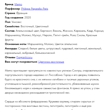
Бренд
:
Memo
Парфюмер
:
Philippe Paparella-Paris
Страна
: Франция
Год создания
: 2020
Пол
: Унисекс
Семейство
: Восточный, Цветочный
Состав
: Апельсиновый цвет, Бергамот, Ваниль, Жасмин, Карамель, Кедр, Корица,
Маршмеллоу, Молоко, Мускус, Нероли, Петит-грейн, Роза, Смолы, Красные
фрукты
Основные ноты
: Маршмеллоу, Молоко, Цветок апельсина
Аккорды
: Сладкий, белые цветы, цитрусовый, пудровый, лактонный, ванильный,
карамельный, амбровый, бальзамический
Отзывы
:
Fragrantica.ru
Вам могут понравиться:
Цветочно-восточные
Memo приглашает прогуляться по извилистым улочкам Синтры, очаровательного
португальского города недалеко от Лиссабона. Город и его дворец появились
будто из красочного сна; с их мягкими изгибами и тысячью укромных уголков,
утопающие в пышной, разнообразной растительности, убаюкиваемые шумом
близлежащего моря и манящие свежестью фонтанов.⁠ А прямо за углом, у стен
дворца неожиданно раскидывается тропический лес.
Сердце из абсолюта флёрдоранжа. Кружева азулежу, спирали скрытых от
посторонних глаз винтовых лестниц, петитгрейн, петитгрейн и ещё раз