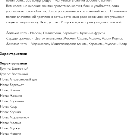
петитгрейн... Всё вокруг радует глаз, утопая в сиянии абсолюта ванили.
Великолепные видения: фонтан приветливо шепчет, башни улыбаются, сады
распахивают свои объятия. Замок раскрывается, как павлиний хвост. Приятная и
полная впечатлений прогулка, а затем остановка ради неожиданного угощения -
сладкого маршмэллоу. Вкус детства. И мускусы, в которые уходишь с головой.
Верхние ноты
- Нероли, Петитгрейн, Бергамот и Красные фрукты
Сердце аромата
- Цветок апельсина, Жасмин, Cмолы, Молоко, Роза и Корица
Базовые ноты
– Маршмеллоу, Мадагаскарская ваниль, Карамель, Мускус и Кедр
Характеристики
Характеристики
Группа: Цветочный
Группа: Восточный
Ноты: Апельсиновый цвет
Ноты: Бергамот
Ноты: Ваниль
Ноты: Жасмин
Ноты: Карамель
Ноты: Кедр
Ноты: Корица
Ноты: Маршмеллоу
Ноты: Молоко
Ноты: Мускус
Ноты: Нероли