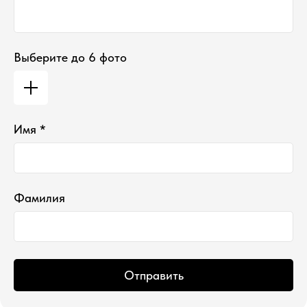
Выберите до 6 фото
*проект Meta Platforms Inc., деятельность
которой запрещена в РФ
Имя *
ИП Водопьянова Елена Андреевна
ИНН 760213330138/ ОГРНИП 314760336700107
© 2015 Select бутик нишевой парфюмерии
Фамилия
Отправить