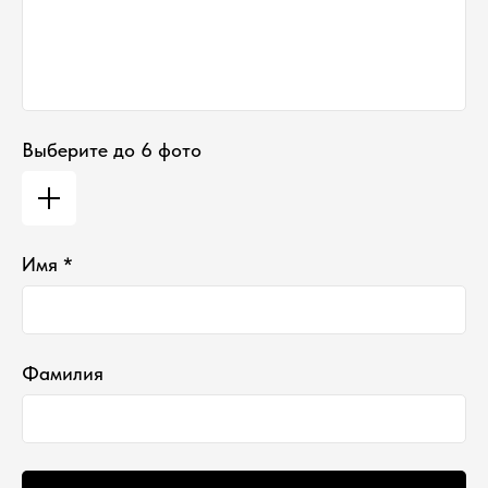
Выберите до 6 фото
*проект Meta Platforms Inc., деятельность
которой запрещена в РФ
Имя *
ИП Водопьянова Елена Андреевна
ИНН 760213330138/ ОГРНИП 314760336700107
© 2015 Select бутик нишевой парфюмерии
Фамилия