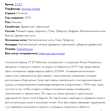
Бренд
:
27 87
Парфюмер
:
Jacques Huclier
Страна
: Испания
Год создания
: 2019
Пол
: Унисекс
Семейство
: Древесный, Цветочный
Состав
: Розовый перец, Бергамот, Пиво, Тубероза, Шафран, Металлические ноты,
Ваниль, Древесные ноты
Основные ноты:
Металлические ноты, Пиво, Тубероза
Аккорды
: Металлический, mineral, фужерный, ванильный, тубероза, древесный
Отзывы
:
Fragrantica.ru
Вам могут понравиться:
Цветочно-восточный
Испанский бренд 27 87 Perfumes, основанный и созданный Ромой Ковалески;
женщина с польским именем, но родом из Берлина, в 2019 году представила
свою последнюю парфюмерную работу SONAR , посвященную всемирно
известному электронному фестивалю с одноименным названием, который
расположен в Барселоне. Sonar: фестиваль электронной и экспериментальной
музыки, который включен в календарь вечеринок в Барселоне с 1994 года. Цель
состоит в том, чтобы создать особые отношения между инновациями,
технологиями и творчеством. Это одно из самых крупных и престижных
мероприятий такого типа в Европе. Это происходит ежегодно в середине июня и
длится несколько дней и несколько ночей. Этот фестиваль связывает художников
с устоявшейся позицией в отрасли с молодыми талантами в области