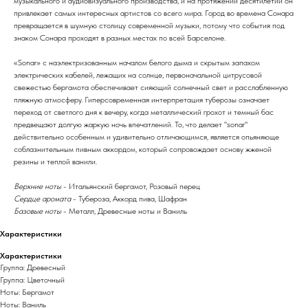
музыкального и аудиовизуального производства, и на протяжении десятилетий он
привлекает самых интересных артистов со всего мира. Город во времена Сонара
превращается в шумную столицу современной музыки, потому что события под
знаком Сонара проходят в разных местах по всей Барселоне.
«Sonar» с наэлектризованным началом белого дыма и скрытым запахом
электрических кабелей, лежащих на солнце, первоначальной цитрусовой
свежестью бергамота обеспечивает сияющий солнечный свет и расслабленную
пляжную атмосферу. Гиперсовременная интерпретация туберозы означает
переход от светлого дня к вечеру, когда металлический грохот и темный бас
предвещают долгую жаркую ночь впечатлений. То, что делает "sonar"
действительно особенным и удивительно отличающимся, является опьяняюще
соблазнительным пивным аккордом, который сопровождает основу жженой
резины и теплой ванили.
Верхние ноты
- Итальянский бергамот, Розовый перец
Сердце аромата
- Тубероза, Аккорд пива, Шафран
Базовые ноты
- Металл, Древесные ноты и Ваниль
Характеристики
Характеристики
Группа: Древесный
Группа: Цветочный
Ноты: Бергамот
Ноты: Ваниль