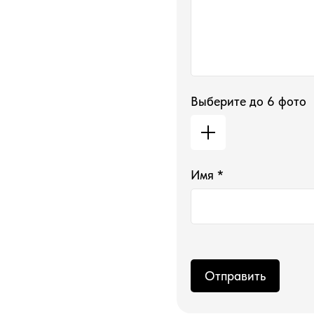
Выберите до 6 фото
Имя *
Магазин ●
п
арфюмерия
Отправить
к
осметика
д
ля дома и авто
подборки