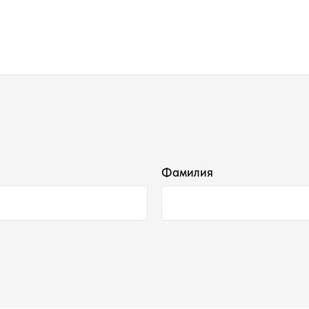
Фамилия
Наши контакты ●
Тел:
+7-930-103-11-11
Email:
selectduhi@gmail.com
Адрес:
г. Ярославль, ул. Б. Октябрьская 52
График работы: