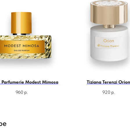
m Parfumerie Modest Mimosa
Tiziana Terenzi Orio
960
р.
920
р.
ре