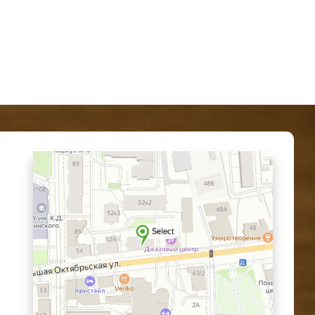
AI-ПОДБОР АРОМАТА
Найдём ваш аромат
Несколько вопросов — и подберём
нишевую парфюмерию под вас
🎯
✨
Подобрать аромат
Похожее на Baccarat
персональный подбор под
Rouge
ИП Водопьянова Елена Андреевна
вас
аналоги нишевых хитов
ИНН 760213330138/ ОГРНИП 314760336700107
© 2015 Select бутик нишевой парфюмерии
👑
🎁
Топ мужских ароматов
Помочь выбрать
лучшее в нашем магазине
подарок
для него или для неё