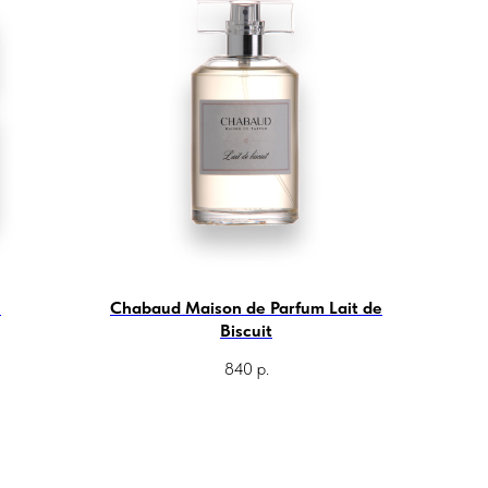
n
Chabaud Maison de Parfum Lait de
Biscuit
840
р.