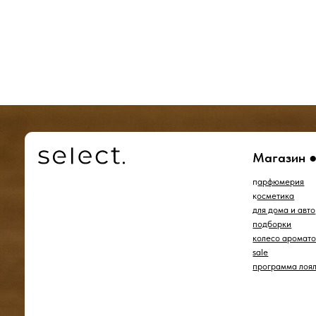
колесо ароматов
sale
программа лояльности
*проект Meta Platforms Inc., деятельность которой
запрещена в РФ