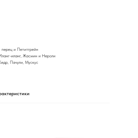
 острова, полные тишины и окруженные безграничным
ого перца, розмарина, горького апельсина, сердце состоит
роли. Шлейф звучит прохладными и пряными нотами, которые
 сандала, пачули и ветивера.
й перец и Петитгрейн
Иланг-иланг, Жасмин и Нероли
Кедр, Пачули, Мускус
рактеристики