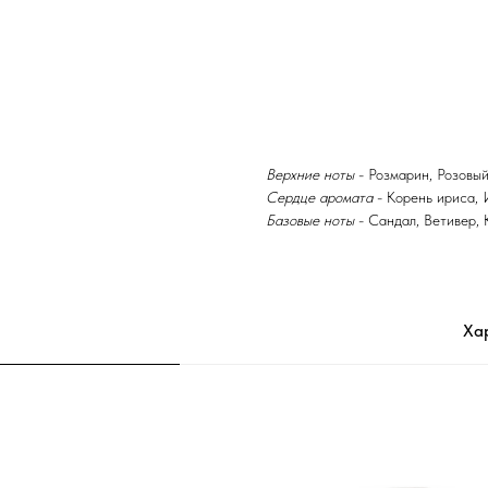
которого уносят на экзотические
океаном.
Открывается аромат нотами красн
из аккордов ириса, жасмина и не
будто согреваются запахом кедра,
Верхние ноты
- Розмарин, Розовы
Сердце аромата
- Корень ириса, 
Базовые ноты
- Сандал, Ветивер, 
Ха