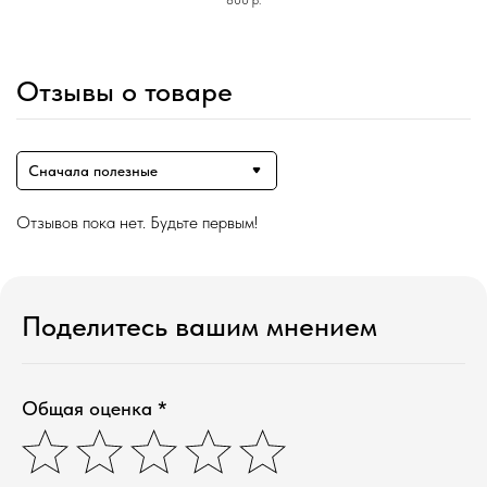
Отзывы о товаре
Сначала полезные
Отзывов пока нет. Будьте первым!
Магазин ●
п
арфюмерия
Поделитесь вашим мнением
к
осметика
д
ля дома и авто
подборки
колесо ароматов
sale
Общая оценка *
программа лояльности
Наши контакты ●
Тел:
+7-930-103-11-11