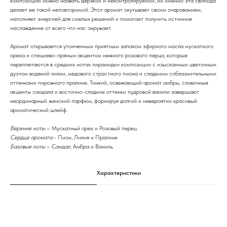
композицию можно назвать дерзкой и неконтролируемой, но именно эта свобода
делает ее такой неповторимой. Этот аромат окутывает своим очарованием,
наполняет энергией для смелых решений и помогает получить истинное
наслаждение от всего что нас окружает.
Аромат открывается утонченным приятным запахом эфирного масла мускатного
ореха и специево-пряным акцентом нежного розового перца, которые
переплетаются в средних нотах пирамидки композиции с изысканным цветочным
дуэтом водяной лилии, медового страстного пиона и сладкими соблазнительными
оттенками пирожного пралине. Тонкий, освежающий аромат амбры, сливочные
акценты сандала и восточно-сладкие оттенки пудровой ванили завершают
неординарный женский парфюм, формируя долгий и невероятно красивый
ароматический шлейф.
Верхние ноты
– Мускатный орех и Розовый перец
Сердце аромата
- Пион, Лилия и Пралине
Базовые ноты
– Сандал, Амбра и Ваниль
Характеристики