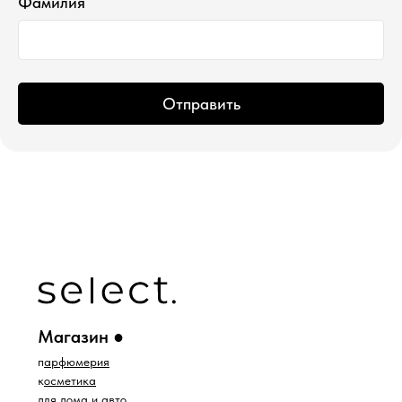
Фамилия
ИП Водопьянова Елена Андреевна
ИНН 760213330138/ ОГРНИП 314760336700107
© 2015 Select бутик нишевой парфюмерии
Отправить