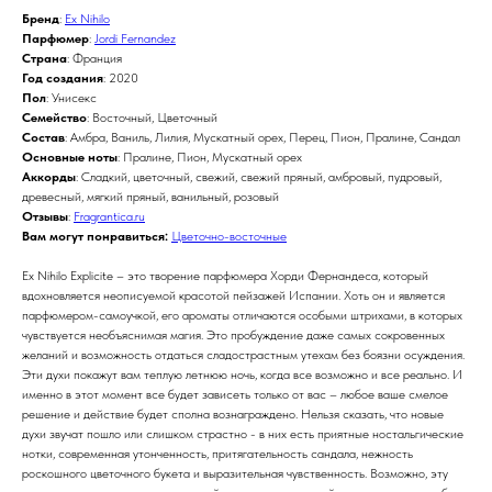
Бренд
:
Ex Nihilo
Парфюмер
:
Jordi Fernandez
Страна
: Франция
Год создания
: 2020
Пол
: Унисекс
Семейство
: Восточный, Цветочный
Состав
: Амбра, Ваниль, Лилия, Мускатный орех, Перец, Пион, Пралине, Сандал
Основные ноты
: Пралине, Пион, Мускатный орех
Аккорды
: Сладкий, цветочный, свежий, свежий пряный, амбровый, пудровый,
древесный, мягкий пряный, ванильный, розовый
Отзывы
:
Fragrantica.ru
Вам могут понравиться:
Цветочно-восточные
Ex Nihilo Explicite – это творение парфюмера Хорди Фернандеса, который
вдохновляется неописуемой красотой пейзажей Испании. Хоть он и является
парфюмером-самоучкой, его ароматы отличаются особыми штрихами, в которых
чувствуется необъяснимая магия. Это пробуждение даже самых сокровенных
желаний и возможность отдаться сладострастным утехам без боязни осуждения.
Эти духи покажут вам теплую летнюю ночь, когда все возможно и все реально. И
именно в этот момент все будет зависеть только от вас – любое ваше смелое
решение и действие будет сполна вознаграждено. Нельзя сказать, что новые
духи звучат пошло или слишком страстно - в них есть приятные ностальгические
нотки, современная утонченность, притягательность сандала, нежность
роскошного цветочного букета и выразительная чувственность. Возможно, эту