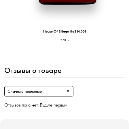
House Of Sillage HoS N.001
920
р.
Отзывы о товаре
Сначала полезные
Отзывов пока нет. Будьте первым!
Магазин ●
п
арфюмерия
к
осметика
д
ля дома и авто
подборки