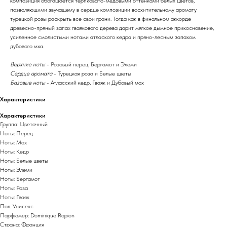
композиция обогащается терпковато-медовыми оттенками белых цветов,
позволяющими звучащему в сердце композиции восхитительному аромату
турецкой розы раскрыть все свои грани. Тогда как в финальном аккорде
древесно-пряный запах гваякового дерева дарит мягкое дымное прикосновение,
усиленное смолистыми нотами атлаского кедра и пряно-лесным запахом
дубового мха.
Верхние ноты
- Розовый перец, Бергамот и Элеми
Сердце аромата
- Турецкая роза и Белые цветы
Базовые ноты
- Атласский кедр, Гваяк и Дубовый мох
Характеристики
Характеристики
Группа: Цветочный
Ноты: Перец
Ноты: Мох
Ноты: Кедр
Ноты: Белые цветы
Ноты: Элеми
Ноты: Бергамот
Ноты: Роза
Ноты: Гваяк
Пол: Унисекс
Парфюмер: Dominique Ropion
Страна: Франция