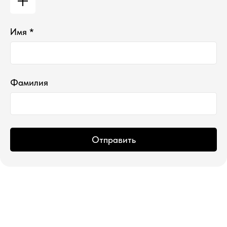
Имя *
*проект Meta Platforms Inc., деятельность
которой запрещена в РФ
ИП Водопьянова Елена Андреевна
ИНН 760213330138/ ОГРНИП 314760336700107
© 2015 Select бутик нишевой парфюмерии
Фамилия
Отправить