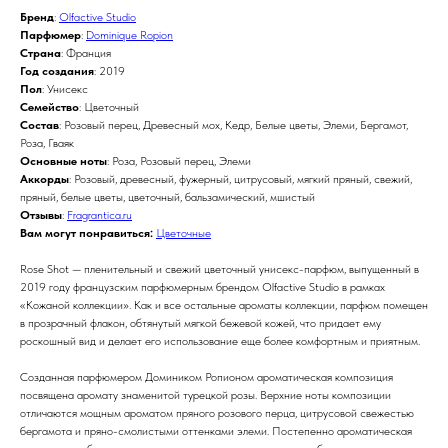
Бренд
:
Olfactive Studio
Парфюмер
:
Dominique Ropion
Страна
: Франция
Год создания
: 2019
Пол
: Унисекс
Семейство
: Цветочный
Состав
: Розовый перец, Древесный мох, Кедр, Белые цветы, Элеми, Бергамот,
Роза, Гваяк
Основные ноты
: Роза, Розовый перец, Элеми
Аккорды
: Розовый, древесный, фужерный, цитрусовый, мягкий пряный, свежий,
пряный, белые цветы, цветочный, бальзамический, мшистый
Отзывы
:
Fragrantica.ru
Вам могут понравиться:
Цветочные
Rose Shot — пленительный и свежий цветочный унисекс-парфюм, выпущенный в
2019 году французским парфюмерным брендом Olfactive Studio в рамках
«Кожаной коллекции». Как и все остальные ароматы коллекции, парфюм помещен
в прозрачный флакон, обтянутый мягкой бежевой кожей, что придает ему
роскошный вид и делает его использование еще более комфортным и приятным.
Созданная парфюмером Домиником Ропионом ароматическая композиция
посвящена аромату знаменитой турецкой розы. Верхние ноты композиции
отличаются мощным ароматом пряного розового перца, цитрусовой свежестью
бергамота и пряно-смолистыми оттенками элеми. Постепенно ароматическая