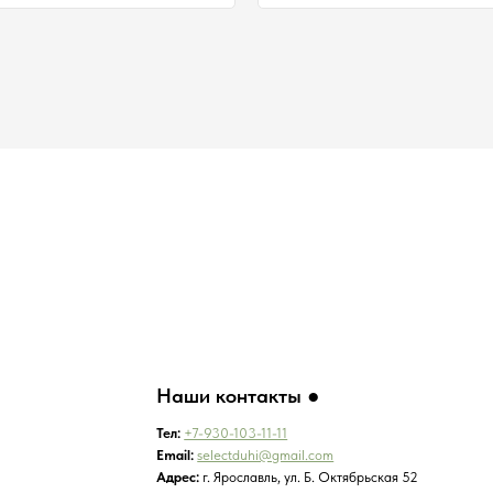
Наши контакты ●
Тел:
+7-930-103-11-11
Email:
selectduhi@gmail.com
Адрес:
г. Ярославль, ул. Б. Октябрьская 52
График работы:
Понедельник-Пятница:
11:00-18:00
Суббота
:
11:00-16:00
Воскресенье
:
Выходной