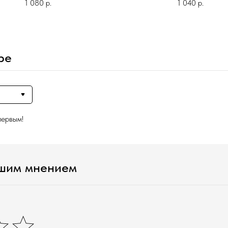
1 080
р.
1 040
р.
ре
первым!
ашим мнением