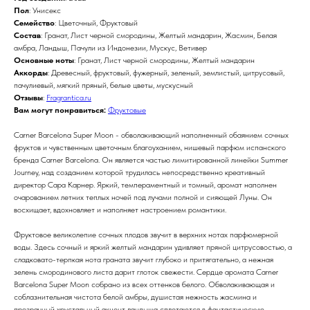
Пол
: Унисекс
Семейство
: Цветочный, Фруктовый
Состав
: Гранат, Лист черной смородины, Желтый мандарин, Жасмин, Белая
амбра, Ландыш, Пачули из Индонезии, Мускус, Ветивер
Основные ноты
: Гранат, Лист черной смородины, Желтый мандарин
Аккорды
: Древесный, фруктовый, фужерный, зеленый, землистый, цитрусовый,
пачулиевый, мягкий пряный, белые цветы, мускусный
Отзывы
:
Fragrantica.ru
Вам могут понравиться:
Фруктовые
Carner Barcelona Super Moon - обволакивающий наполненный обаянием сочных
фруктов и чувственным цветочным благоуханием, нишевый парфюм испанского
бренда Carner Barcelona. Он является частью лимитированной линейки Summer
Journey, над созданием которой трудилась непосредственно креативный
директор Сара Карнер. Яркий, темпераментный и томный, аромат наполнен
очарованием летних теплых ночей под лучами полной и сияющей Луны. Он
восхищает, вдохновляет и наполняет настроением романтики.
Фруктовое великолепие сочных плодов звучит в верхних нотах парфюмерной
воды. Здесь сочный и яркий желтый мандарин удивляет пряной цитрусовостью, а
сладковато-терпкая нота граната звучит глубоко и притягательно, а нежная
зелень смородинового листа дарит глоток свежести. Сердце аромата Carner
Barcelona Super Moon собрано из всех оттенков белого. Обволакивающая и
соблазнительная чистота белой амбры, душистая нежность жасмина и
прозрачный хрустальный акцент ландыша сплетаются в фантастическую