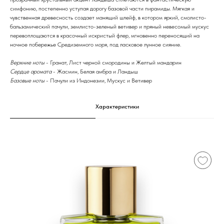
симфонию, постепенно уступая дорогу базовой части пирамиды. Мягкая и
чувственная древесность создает манящий шлейф, в котором яркий, смолисто-
бальзамический пачули, землисто-зеленый ветивер и пряный невесомый мускус
перевоплощаются в красочный искристый флер, мгновенно переносящий на
ночное побережье Средиземного моря, под ласковое лунное сияние.
Верхние ноты
- Гранат, Лист черной смородины и Желтый мандарин
Сердце аромата
- Жасмин, Белая амбра и Ландыш
Базовые ноты
- Пачули из Индонезии, Мускус и Ветивер
Характеристики