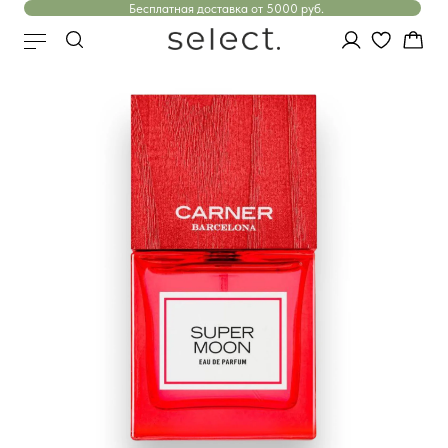
Бесплатная доставка от 5000 руб.
Парфюмерный консультант
✦
✕
AI-ПОДБОР АРОМАТОВ
AI-ПОДБОР АРОМАТА
Найдём ваш аромат
Несколько вопросов — и подберём
нишевую парфюмерию под вас