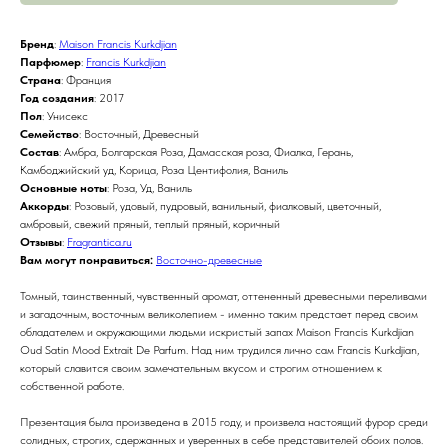
Бренд
:
Maison Francis Kurkdjian
Парфюмер
:
Francis Kurkdjian
Страна
: Франция
Год создания
: 2017
Пол
: Унисекс
Семейство
: Восточный, Древесный
Состав
: Амбра, Болгарская Роза, Дамасская роза, Фиалка, Герань,
Камбоджийский уд, Корица, Роза Центифолия, Ваниль
Основные ноты
: Роза, Уд, Ваниль
Аккорды
: Розовый, удовый, пудровый, ванильный, фиалковый, цветочный,
амбровый, свежий пряный, теплый пряный, коричный
Отзывы
:
Fragrantica.ru
Вам могут понравиться:
Восточно-древесные
Томный, таинственный, чувственный аромат, оттененный древесными переливами
и загадочным, восточным великолепием - именно таким предстает перед своим
обладателем и окружающими людьми искристый запах Maison Francis Kurkdjian
Oud Satin Mood Extrait De Parfum. Над ним трудился лично сам Francis Kurkdjian,
который славится своим замечательным вкусом и строгим отношением к
собственной работе.
Презентация была произведена в 2015 году, и произвела настоящий фурор среди
солидных, строгих, сдержанных и уверенных в себе представителей обоих полов.