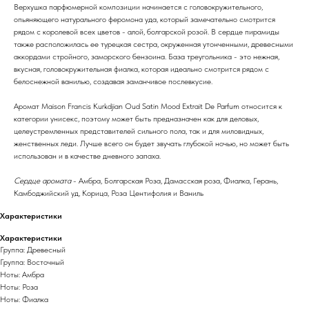
Верхушка парфюмерной композиции начинается с головокружительного,
опьяняющего натурального феромона уда, который замечательно смотрится
рядом с королевой всех цветов - алой, болгарской розой. В сердце пирамиды
также расположилась ее турецкая сестра, окруженная утонченными, древесными
аккордами стройного, заморского бензоина. База треугольника - это нежная,
вкусная, головокружительная фиалка, которая идеально смотрится рядом с
белоснежной ванилью, создавая заманчивое послевкусие.
Аромат Maison Francis Kurkdjian Oud Satin Mood Extrait De Parfum относится к
категории унисекс, поэтому может быть предназначен как для деловых,
целеустремленных представителей сильного пола, так и для миловидных,
женственных леди. Лучше всего он будет звучать глубокой ночью, но может быть
использован и в качестве дневного запаха.
Сердце аромата
- Амбра, Болгарская Роза, Дамасская роза, Фиалка, Герань,
Камбоджийский уд, Корица, Роза Центифолия и Ваниль
Характеристики
Характеристики
Группа: Древесный
Группа: Восточный
Ноты: Амбра
Ноты: Роза
Ноты: Фиалка