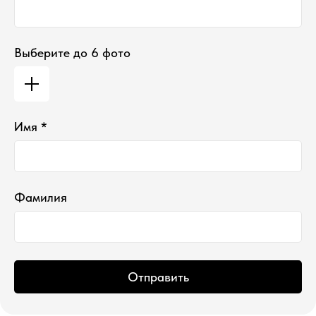
Выберите до 6 фото
*проект Meta Platforms Inc., деятельность
которой запрещена в РФ
Имя *
ИП Водопьянова Елена Андреевна
ИНН 760213330138/ ОГРНИП 314760336700107
© 2015 Select бутик нишевой парфюмерии
Фамилия
Отправить