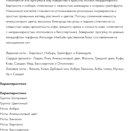
Начинается эта прогулка в мир изящества и красоты нотами неординарного
бергамота и имбиря, сплетенных с нежностью календулы и искрами грейпфрута.
Изюминкой коктейля становится использование роскошных ингредиентов и
простых привычных взгляду растений и цветов. Потому солнечная нежность
апельсинового цвета, жасмина, благородство розы и ладана сплетается со
сладостью меда, ароматность кофе, грецкого ореха и сочность киви, сплетается
с неординарностью опопонакса и бесспертника. Завершает прогулку по дивным
ландшафтам парфюма Amouage Interlude чувственная база, составленная из
насыщенных нот.
Верхние ноты
- Бергамот, Имбирь, Грейпфрут и Календула
Сердце аромата
- Ладан, Роза, Апельсиновый цвет, Жасмин, Грецкий орех, Кофе,
Киви, Сандал, Мед, Бессмертник и Опопонакс
Базовые ноты
- Ваниль, Кожа, Дубовый мох, Амбра, Бензоин, Бобы тонка, Мускус,
Уд и Сандал
Характеристики
Характеристики
Группа: Шипровый
Группа: Цветочный
Ноты: Амбра
Ноты: Апельсиновый цвет
Ноты: Бензоин
Ноты: Бергамот
Ноты: Бессмертник