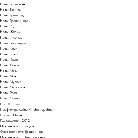
Ноты: Бобы тонка
Ноты: Ваниль
Ноты: Грейпфрут
Ноты: Грецкий орех
Ноты: Уд
Ноты: Жасмин
Ноты: Имбирь
Ноты: Календула
Ноты: Киви
Ноты: Кожа
Ноты: Кофе
Ноты: Ладан
Ноты: Мед
Ноты: Мох
Ноты: Мускус
Ноты: Опопонакс
Ноты: Роза
Ноты: Сандал
Пол: Женские
Парфюмер: Karine Vinchon Spehner
Страна: Оман
Год создания: 2012
Основная нота: Ладан
Основная нота: Грецкий орех
Основная нота: Бессмертник