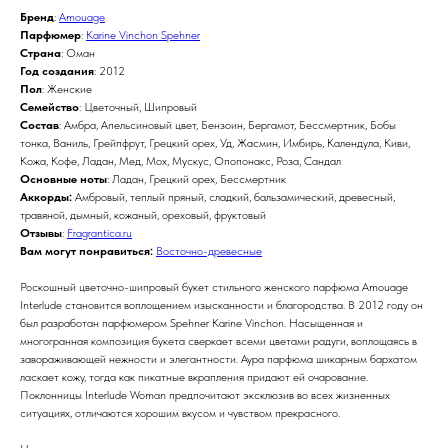
Бренд
:
Amouage
Парфюмер
:
Karine Vinchon Spehner
Страна
: Оман
Год создания
: 2012
Пол
: Женские
Семейство
: Цветочный, Шипровый
Состав
: Амбра, Апельсиновый цвет, Бензоин, Бергамот, Бессмертник, Бобы
тонка, Ваниль, Грейпфрут, Грецкий орех, Уд, Жасмин, Имбирь, Календула, Киви,
Кожа, Кофе, Ладан, Мед, Мох, Мускус, Опопонакс, Роза, Сандал
Основные ноты
: Ладан, Грецкий орех, Бессмертник
Аккорды:
Амбровый, теплый пряный, сладкий, бальзамический, древесный,
травяной, дымный, кожаный, ореховый, фруктовый
Отзывы
:
Fragrantica.ru
Вам могут понравиться:
Восточно-древесные
Роскошный цветочно-шипровый букет стильного женского парфюма Amouage
Interlude становится воплощением изысканности и благородства. В 2012 году он
был разработан парфюмером Spehner Karine Vinchon. Насыщенная и
многогранная композиция букета сверкает всеми цветами радуги, воплощаясь в
завораживающей нежности и элегантности. Аура парфюма шикарным бархатом
ласкает кожу, тогда как пикатные вкрапления придают ей очарование.
Поклонницы Interlude Woman предпочитают эксклюзив во всех жизненных
ситуациях, отличаются хорошим вкусом и чувством прекрасного.