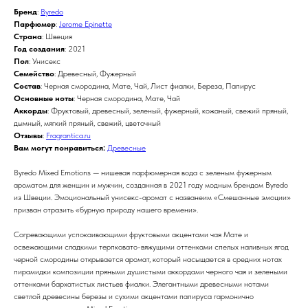
Бренд
:
Byredo
Парфюмер
:
Jerome Epinette
Страна
: Швеция
Год создания
: 2021
Пол
: Унисекс
Семейство
: Древесный, Фужерный
Состав
: Черная смородина, Мате, Чай, Лист фиалки, Береза, Папирус
Основные ноты
: Черная смородина, Мате, Чай
Аккорды
: Фруктовый, древесный, зеленый, фужерный, кожаный, свежий пряный,
дымный, мягкий пряный, свежий, цветочный
Отзывы
:
Fragrantica.ru
Вам могут понравиться:
Древесные
Byredo Mixed Emotions — нишевая парфюмерная вода с зеленым фужерным
ароматом для женщин и мужчин, созданная в 2021 году модным брендом Byredo
из Швеции. Эмоциональный унисекс-аромат с названеим «Смешанные эмоции»
призван отразить «бурную природу нашего времени».
Согревающими успокаивающими фруктовыми акцентами чая Мате и
освежающими сладкими терпковато-вяжущими оттенками спелых наливных ягод
черной смородины открывается аромат, который насыщается в средних нотах
пирамидки композиции пряными душистыми аккордами черного чая и зелеными
оттенками бархатистых листьев фиалки. Элегантными древесными нотами
светлой древесины березы и сухими акцентами папируса гармонично