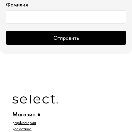
Фамилия
ИП Водопьянова Елена Андреевна
ИНН 760213330138/ ОГРНИП 314760336700107
© 2015 Select бутик нишевой парфюмерии
Отправить