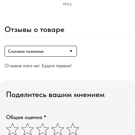
960
р.
Отзывы о товаре
Сначала полезные
Отзывов пока нет. Будьте первым!
Магазин ●
п
арфюмерия
Поделитесь вашим мнением
к
осметика
д
ля дома и авто
подборки
колесо ароматов
sale
Общая оценка *
программа лояльности
Наши контакты ●