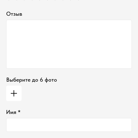
Тел:
+7-930-103-11-11
Email:
selectduhi@gmail.com
Адрес:
г. Ярославль, ул. Б. Октябрьская 52
Отзыв
График работы:
Понедельник-Пятница:
11:00-18:00
Суббота
:
11:00-16:00
Воскресенье
:
Выходной
Выберите до 6 фото
Имя *
*проект Meta Platforms Inc., деятельность
которой запрещена в РФ