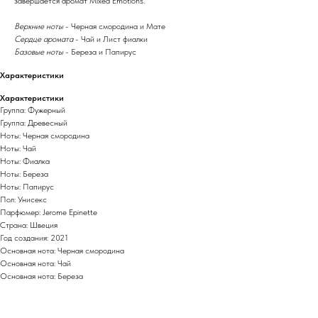
завершается аромат Mixed Emotions.
Верхние ноты
- Черная смородина и Мате
Сердце аромата
- Чай и Лист фиалки
Базовые ноты
- Береза и Папирус
Характеристики
Характеристики
Группа: Фужерный
Группа: Древесный
Ноты: Черная смородина
Ноты: Чай
Ноты: Фиалка
Ноты: Береза
Ноты: Папирус
Пол: Унисекс
Парфюмер: Jerome Epinette
Страна: Швеция
Год создания: 2021
Основная нота: Черная смородина
Основная нота: Чай
Основная нота: Береза