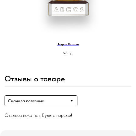
Argos Danae
960
р.
Отзывы о товаре
Сначала полезные
Отзывов пока нет. Будьте первым!
Магазин ●
п
арфюмерия
к
осметика
д
ля дома и авто