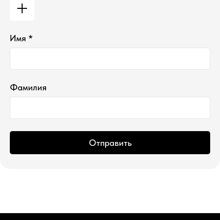
Имя *
*проект Meta Platforms Inc., деятельность
которой запрещена в РФ
ИП Водопьянова Елена Андреевна
ИНН 760213330138/ ОГРНИП 314760336700107
© 2015 Select бутик нишевой парфюмерии
Фамилия
Отправить