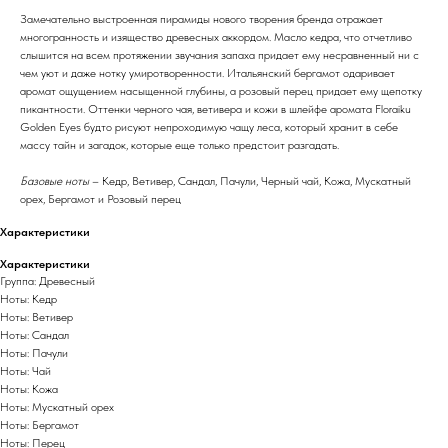
Замечательно выстроенная пирамиды нового творения бренда отражает
многогранность и изящество древесных аккордом. Масло кедра, что отчетливо
слышится на всем протяжении звучания запаха придает ему несравненный ни с
чем уют и даже нотку умиротворенности. Итальянский бергамот одаривает
аромат ощущением насыщенной глубины, а розовый перец придает ему щепотку
пикантности. Оттенки черного чая, ветивера и кожи в шлейфе аромата Floraiku
Golden Eyes будто рисуют непроходимую чащу леса, который хранит в себе
массу тайн и загадок, которые еще только предстоит разгадать.
Базовые ноты
– Кедр, Ветивер, Сандал, Пачули, Черный чай, Кожа, Мускатный
орех, Бергамот и Розовый перец
Характеристики
Характеристики
Группа: Древесный
Ноты: Кедр
Ноты: Ветивер
Ноты: Сандал
Ноты: Пачули
Ноты: Чай
Ноты: Кожа
Ноты: Мускатный орех
Ноты: Бергамот
Ноты: Перец