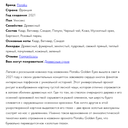
Бренд
:
Floraiku
Страна
: Франция
Год создания
: 2021
Пол
: Унисекс
Семейство
: Древесный
Состав
: Кедр, Ветивер, Сандал, Пачули, Черный чай, Кожа, Мускатный орех,
Бергамот, Розовый перец
Основные ноты
: Кедр, Ветивер, Сандал
Аккорды
: Древесный, фужерный, землистый, пудровый, свежий пряный, теплый
пряный, пачулиевый, кожаный, зеленый
Отзывы
:
Fragrantica.ru
Вам могут понравиться:
Древесные сухие
Легкая и роскошная новинка под названием Floraiku Golden Eyes вышла в свет в
2021 году и своим удивительным концептом завоевала сердца многих фанатов
интересных парфюмов с уникальной историей. Этот универсальный аромат
рисует в воображении картину густой лесной чащи, которая отлично отражается
в запахе обилием древесных нот. Где-то там, за стволом очерндного дерева и его
осенней оранжевой листвой скрывается рыжий олененок, чья шерсть будто
сливается с окружающими осенними красками. Как ничто другое в этой
умиротворенной картине выделаются его глаза – две яркие золотые жемчужины
смотрят на нас с удивлением. Именно такое вдохновение от анималистической
тематики взяло отражение в названии аромата Floraiku Golden Eyes, что
буквально переводится как «золотые глаза».