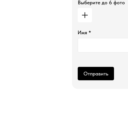
Выберите до 6 фото
Имя *
Магазин ●
Отправить
п
арфюмерия
к
осметика
д
ля дома и авто
подборки
колесо ароматов
sale
программа лояльности