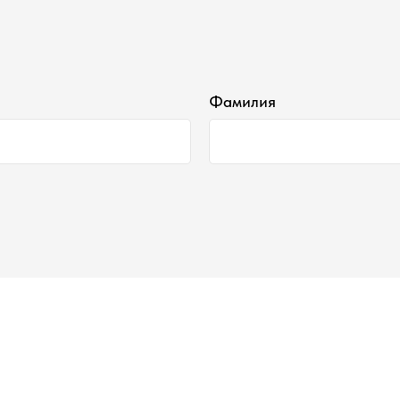
Фамилия
Наши контакты ●
Тел:
+7-930-103-11-11
Email:
selectduhi@gmail.com
Адрес:
г. Ярославль, ул. Б. Октябрьская 52
График работы:
Понедельник-Пятница:
11:00-18:00
Суббота
:
11:00-16:00
Воскресенье
:
Выходной