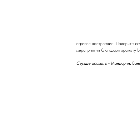
завершением образа искренних, и
Цитрусовые мотивы спелого манд
ванили. Древесные аккорды дерев
умопомрачительным ладаном. Свеж
экзотическими альдегидами. Парф
теплыми весенними или летними дн
игривое настроение. Подарите се
мероприятии благодаря аромату Le 
Сердце аромата
- Мандарин, Вани