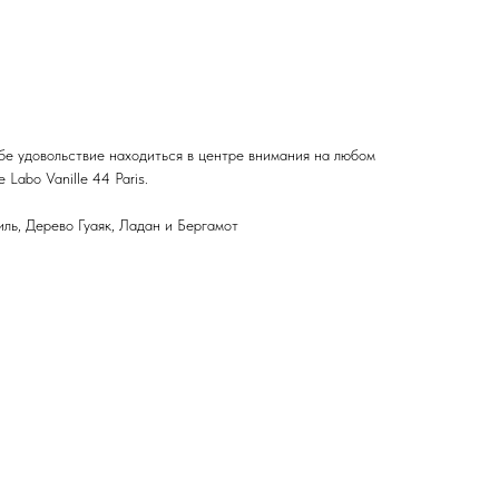
зысканных и харизматичных представителей обоих полов.
арина удачно дополняются умеренной сладостью заморской
а гуаяк переплетаются в изумительном танце с опьяняющим,
есть зеленого бергамота великолепно смотрится рядом с
юмерная композиция отлично подходит для использования
ями, когда за окном сияет яркое солнце, а душе плещется
бе удовольствие находиться в центре внимания на любом
Labo Vanille 44 Paris.
ль, Дерево Гуаяк, Ладан и Бергамот