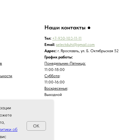
изации
можете
та,
OK
итики об
вис