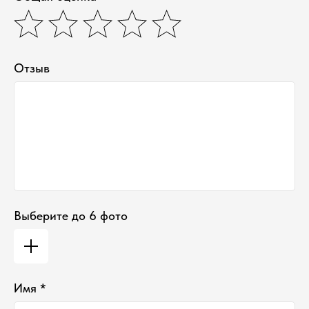
Наши контакты ●
Тел:
+7-930-103-11-11
Email:
selectduhi@gmail.com
Адрес:
г. Ярославль, ул. Б. Октябрьская 52
График работы:
Отзыв
Понедельник-Пятница:
11:00-18:00
Суббота
:
11:00-16:00
Воскресенье
:
Выходной
Выберите до 6 фото
Имя *