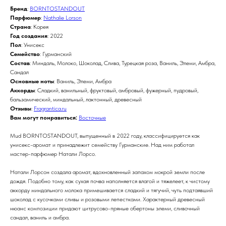
Бренд
:
BORNTOSTANDOUT
Парфюмер
:
Nathalie Lorson
Страна
: Корея
Год создания
: 2022
Пол
: Унисекс
Семейство
: Гурманский
Состав
: Миндаль, Молоко, Шоколад, Слива, Турецкая роза, Ваниль, Элеми, Амбра,
Сандал
Основные ноты
: Ваниль, Элеми, Амбра
Аккорды
: Сладкий, ванильный, фруктовый, амбровый, фужерный, пудровый,
бальзамический, миндальный, лактонный, древесный
Отзывы
:
Fragrantica.ru
Вам могут понравиться:
Восточные
Mud BORNTOSTANDOUT, выпущенный в 2022 году, классифицируется как
унисекс-аромат и принадлежит семейству Гурманские. Над ним работал
мастер-парфюмер Натали Лорсо.
Натали Лорсон создала аромат, вдохновленный запахом мокрой земли после
дождя. Подобно тому, как сухая почва наполняется влагой и тяжелеет, к чистому
аккорду миндального молока примешивается сладкий и тягучий, чуть подтаявший
шоколад с кусочками сливы и розовыми лепестками. Характерный древесный
нюанс композиции придают цитрусово-пряные обертоны элеми, сливочный
сандал, ваниль и амбра.