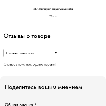
M.F. Kurkdjian Aqua Universalis
960
р.
Отзывы о товаре
Сначала полезные
Отзывов пока нет. Будьте первым!
Магазин ●
п
арфюмерия
к
осметика
Поделитесь вашим мнением
д
ля дома и авто
подборки
колесо ароматов
sale
программа лояльности
Общая оценка *