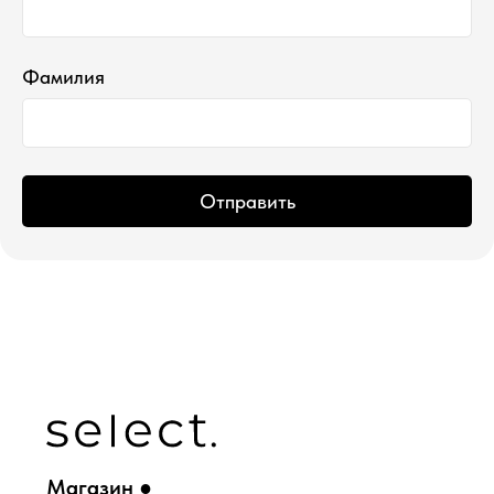
*проект Meta Platforms Inc., деятельность
которой запрещена в РФ
ИП Водопьянова Елена Андреевна
ИНН 760213330138/ ОГРНИП 314760336700107
Фамилия
© 2015 Select бутик нишевой парфюмерии
Отправить