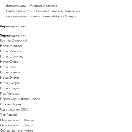
Верхние ноты
- Миндаль и Молоко
Сердце аромата
- Шоколад, Слива и Турецкая роза
Базовые ноты
- Ваниль, Элеми, Амбра и Сандал
Характеристики
Характеристики
Группа: Фужерный
Ноты: Миндаль
Ноты: Молоко
Ноты: Шоколад
Ноты: Слива
Ноты: Роза
Ноты: Ваниль
Ноты: Элеми
Ноты: Амбра
Ноты: Сандал
Пол: Унисекс
Парфюмер: Nathalie Lorson
Страна: Корея
Год создания: 2022
Тип: Редкий
Основная нота: Ваниль
Основная нота: Элеми
Основная нота: Амбра