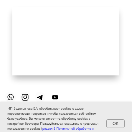
ИП Водопьянова Е.А. обрабатывает cookies с целью
персонализации сервисов и чтобы пользоваться веб-сайтом
было удобнее. Вы можете запретить обработку сookies в
OK
настройках браузера. Пожалуйста, ознакомьтесь с правилами
использования cookies
(
раздел 8 Политики об обработке и
Подобрать аромат AI
✦