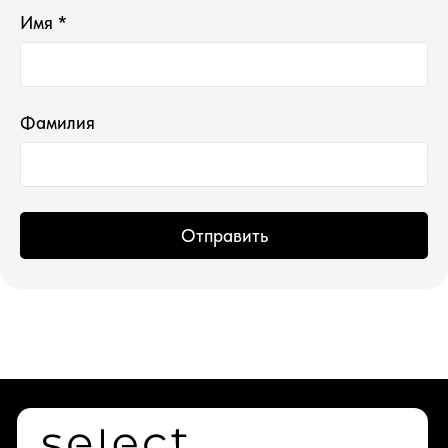
Имя *
Фамилия
*проект Meta Platforms Inc., деятельность
которой запрещена в РФ
ИП Водопьянова Елена Андреевна
ИНН 760213330138/ ОГРНИП 314760336700107
Отправить
© 2015 Select бутик нишевой парфюмерии