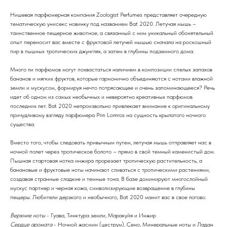
Нишевая парфюмерная компания Zoologist Perfumes представляет очередную
тематическую унисекс новинку под названием Bat 2020. Летучая мышь –
таинственное пещерное животное, а связанный с ним уникальный обонятельный
опыт переносит вас вместе с фруктовой летучей мышью сначала на роскошный
пир в пышных тропических джунглях, а затем в глубины подземного дома.
Много ли парфюмов могут похвастаться наличием в композиции спелых запахов
бананов и мягких фруктов, которые гармонично объединяются с нотами влажной
земли и мускусом, формируя нечто потрясающее и очень запоминающееся? Речь
идет об одном из самых необычных и невероятно креативных парфюмов
последних лет. Bat 2020 непроизвольно привлекает внимание к оригинальному
причудливому взгляду парфюмера Prin Lomros на сущность крылатого ночного
существа.
Вместо того, чтобы следовать привычным путем, летучая мышь отправляет нас в
ночной полет через тропическое болото – прямо в свой темный каменистый дом.
Пышная стартовая нотка инжира прорезает тропическую растительность, а
банановые и фруктовые ноты начинают сливаться с тропическими растениями,
создавая странные сладкие и темные тона. В базе доминируют многослойный
мускус партнер и черная кожа, символизирующие возвращение в глубины
пещеры. Любители дерзкого и необычного, Bat 2020 манит вас в свое логово.
Верхние ноты
- Гуава, Тинктура земли, Маракуйя и Инжир
Сердце аромата
- Ночной жасмин (цеструм), Сено, Минеральные ноты и Ладан