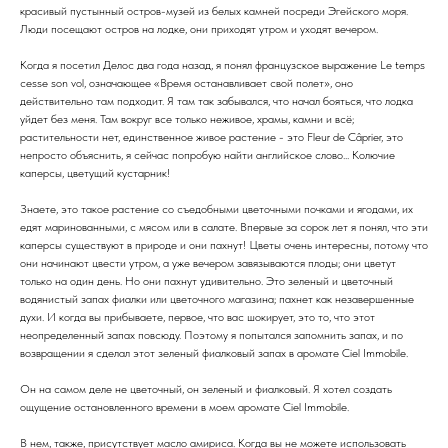
красивый пустынный остров-музей из белых камней посреди Эгейского моря.
Люди посещают остров на лодке, они приходят утром и уходят вечером.
Когда я посетил Делос два года назад, я понял французское выражение Le temps
cesse son vol, означающее «Время останавливает свой полет», оно
действительно там подходит. Я там так забывался, что начал бояться, что лодка
уйдет без меня. Там вокруг все только неживое, храмы, камни и всё;
растительности нет, единственное живое растение - это Fleur de Câprier, это
непросто объяснить, я сейчас попробую найти английское слово... Колючие
каперсы, цветущий кустарник!
Знаете, это такое растение со съедобными цветочными почками и ягодами, их
едят маринованными, с мясом или в салате. Впервые за сорок лет я понял, что эти
каперсы существуют в природе и они пахнут! Цветы очень интересны, потому что
они начинают цвести утром, а уже вечером завязываются плоды; они цветут
только на один день. Но они пахнут удивительно. Это зеленый и цветочный
водянистый запах фиалки или цветочного магазина; пахнет как незавершенные
духи. И когда вы прибываете, первое, что вас шокирует, это то, что этот
неопределенный запах повсюду. Поэтому я попытался запомнить запах, и по
возвращении я сделал этот зеленый фиалковый запах в аромате Ciel Immobile.
Он на самом деле не цветочный, он зеленый и фиалковый. Я хотел создать
ощущение остановленного времени в моем аромате Ciel Immobile.
В нем, также, присутствует масло амириса. Когда вы не можете использовать