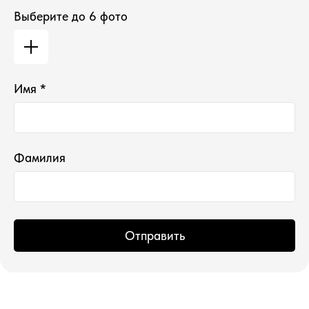
Выберите до 6 фото
*проект Meta Platforms Inc., деятельность
Имя *
которой запрещена в РФ
ИП Водопьянова Елена Андреевна
ИНН 760213330138/ ОГРНИП 314760336700107
© 2015 Select бутик нишевой парфюмерии
Фамилия
Отправить