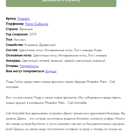
Бренд
:
Phaedon
Парфюмер
:
Pierre Guillaume
Страна
: Франция
Год создания
: 2019
Пол
: Унисекс
Семейство
: Кожаный, Древесный
Состав
: Цветочные ноты, Минеральные ноты, Лист инжира, Кожа
Основные ноты
: Цветочные ноты, Минеральные ноты, Лист инжира
Аккорды
: Цветочный, mineral, зеленый, свежий, лактонный, кожаный
Отзывы
:
Fragrantica.ru
Вам могут понравиться
:
Водные
Пьер Гийом представил новые ароматы своего бренда Phaedon Paris - Ciel
Immobile.
Вот, что рассказал Пьер о своих новых ароматах: Мы собираемся представить
новый аромат в коллекции Phaedon Paris - Ciel Immobile.
Ciel Immobile был вдохновлен островом Делос греческого архипелага Киклады. Вы
знаете, Делос - это остров, на котором родился Аполлон, согласно мифам. Много
лет назад остров был богат и густо населен, так как он был религиозным центром
всей Греции, но затем люди постепенно оставили остров, и теперь он похож на