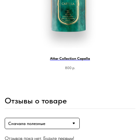
Attar Collection Capella
800
р.
Отзывы о товаре
Сначала полезные
Магазин ●
Отзывов пока нет. Будьте первым!