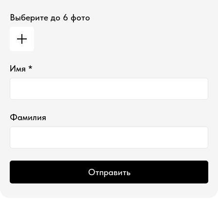
Выберите до 6 фото
*проект Meta Platforms Inc., деятельность
Имя *
которой запрещена в РФ
ИП Водопьянова Елена Андреевна
ИНН 760213330138/ ОГРНИП 314760336700107
© 2015 Select бутик нишевой парфюмерии
Фамилия
Отправить