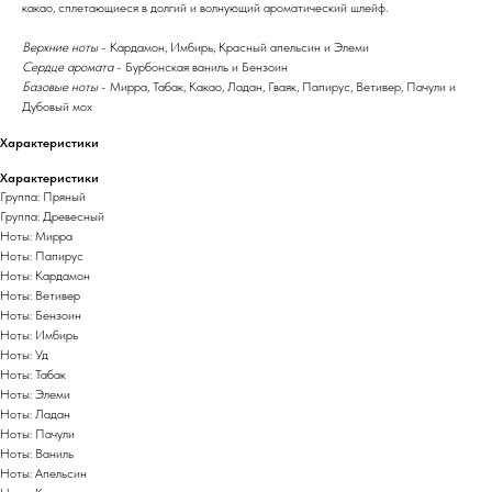
какао, сплетающиеся в долгий и волнующий ароматический шлейф.
Верхние ноты
- Кардамон, Имбирь, Красный апельсин и Элеми
Сердце аромата
- Бурбонская ваниль и Бензоин
Базовые ноты
- Мирра, Табак, Какао, Ладан, Гваяк, Папирус, Ветивер, Пачули и
Дубовый мох
Характеристики
Характеристики
Группа: Пряный
Группа: Древесный
Ноты: Мирра
Ноты: Папирус
Ноты: Кардамон
Ноты: Ветивер
Ноты: Бензоин
Ноты: Имбирь
Ноты: Уд
Ноты: Табак
Ноты: Элеми
Ноты: Ладан
Ноты: Пачули
Ноты: Ваниль
Ноты: Апельсин