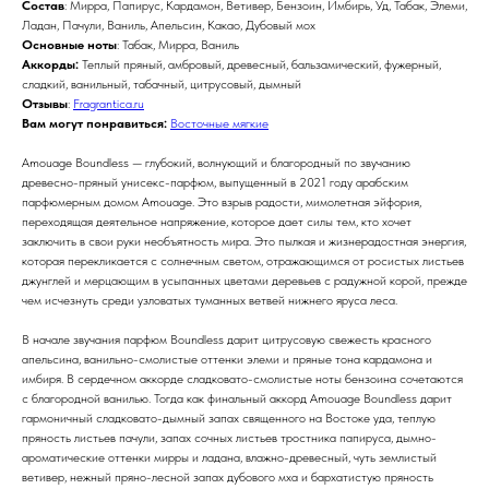
Состав
: Мирра, Папирус, Кардамон, Ветивер, Бензоин, Имбирь, Уд, Табак, Элеми,
Ладан, Пачули, Ваниль, Апельсин, Какао, Дубовый мох
Основные ноты
: Табак, Мирра, Ваниль
Аккорды:
Теплый пряный, амбровый, древесный, бальзамический, фужерный,
сладкий, ванильный, табачный, цитрусовый, дымный
Отзывы
:
Fragrantica.ru
Вам могут понравиться:
Восточные мягкие
Amouage Boundless — глубокий, волнующий и благородный по звучанию
древесно-пряный унисекс-парфюм, выпущенный в 2021 году арабским
парфюмерным домом Amouage. Это взрыв радости, мимолетная эйфория,
переходящая деятельное напряжение, которое дает силы тем, кто хочет
заключить в свои руки необъятность мира. Это пылкая и жизнерадостная энергия,
которая перекликается с солнечным светом, отражающимся от росистых листьев
джунглей и мерцающим в усыпанных цветами деревьев с радужной корой, прежде
чем исчезнуть среди узловатых туманных ветвей нижнего яруса леса.
В начале звучания парфюм Boundless дарит цитрусовую свежесть красного
апельсина, ванильно-смолистые оттенки элеми и пряные тона кардамона и
имбиря. В сердечном аккорде сладковато-смолистые ноты бензоина сочетаются
с благородной ванилью. Тогда как финальный аккорд Amouage Boundless дарит
гармоничный сладковато-дымный запах священного на Востоке уда, теплую
пряность листьев пачули, запах сочных листьев тростника папируса, дымно-
ароматические оттенки мирры и ладана, влажно-древесный, чуть землистый
ветивер, нежный пряно-лесной запах дубового мха и бархатистую пряность