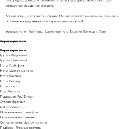
благородным лавром. А изюминкой этого парфюмерного искусства стала
загадочная насыщенная ежевика.
Аромат яркий, искрящийся и свежий. Он наполняет оптимизмом на целый день,
разливаясь вокруг нежными и мерцающими красками!
Базовые ноты
- Грейпфрут, Цветочные ноты, Ежевика, Ветивер и Лавр
Характеристики
Характеристики
Группа: Фруктовый
Группа: Цветочный
Ноты: Грейпфрут
Ноты: Цветочные ноты
Ноты: Ежевика
Ноты: Ветивер
Ноты: Лавр
Пол: Женские
Парфюмер: Paul Emilien
Страна: Франция
Год создания: 2021
Основная нота: Грейпфрут
Основная нота: Ежевика
Основная нота: Цветочные ноты
Подборки: Ягодные ароматы