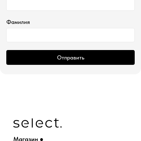
*проект Meta Platforms Inc., деятельность
которой запрещена в РФ
ИП Водопьянова Елена Андреевна
ИНН 760213330138/ ОГРНИП 314760336700107
Фамилия
© 2015 Select бутик нишевой парфюмерии
Отправить