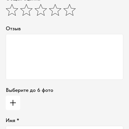
Наши контакты ●
Тел:
+7-930-103-11-11
Email:
selectduhi@gmail.com
Адрес:
г. Ярославль, ул. Б. Октябрьская 52
График работы:
Отзыв
Понедельник-Пятница:
11:00-18:00
Суббота
:
11:00-16:00
Воскресенье
:
Выходной
Выберите до 6 фото
Имя *