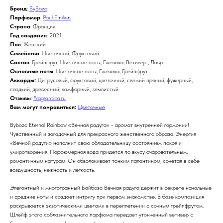
Бренд
:
ByBozo
Парфюмер
:
Paul Emilien
Страна
: Франция
Год создания
: 2021
Пол
: Женский
Семейство
: Цветочный, Фруктовый
Состав
: Грейпфрут, Цветочные ноты, Ежевика, Ветивер , Лавр
Основные ноты
: Цветочные ноты, Ежевика, Грейпфрут
Аккорды:
Цитрусовый, фруктовый, цветочный, свежий пряный, фужерный,
сладкий, древесный, камфорный, землистый
Отзывы
:
Fragrantica.ru
Вам могут понравиться:
Цветочные
Bybozo Eternal Rainbow «Вечная радуга» - аромат внутренней гармонии!
Чувственный и загадочный для прекрасного женственного образа. Энергия
«Вечной радуги» наполнит свою обладательницу состоянием покоя и
умиротворения. Парфюмерная вода придется по вкусу очаровательным,
романтичным натурам. Он обволакивает тонким палантином, сочетая в себе
воздушность, нежность и легкость.
Элегантный и многогранный Байбозо Вечная радуга держит в секрете начальные
и средние ноты и создает интригу при первом знакомстве. В базе композиция
раскрывается экзотическими цветами в переплетении с сочным грейпфрутом.
Шлейф этого соблазнительного парфюма передает утонченный ветивер с