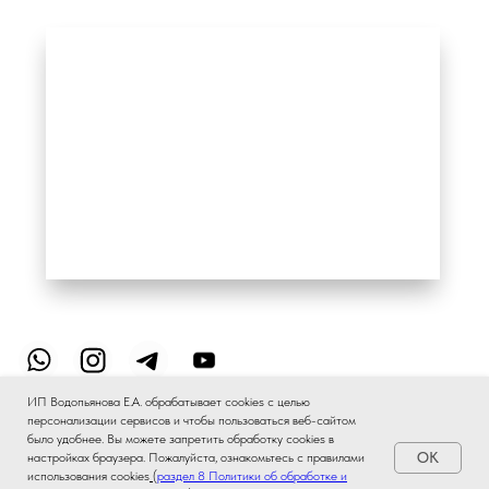
ИП Водопьянова Е.А. обрабатывает cookies с целью
персонализации сервисов и чтобы пользоваться веб-сайтом
было удобнее. Вы можете запретить обработку сookies в
OK
настройках браузера. Пожалуйста, ознакомьтесь с правилами
использования cookies
(
раздел 8 Политики об обработке и
Подобрать аромат AI
✦