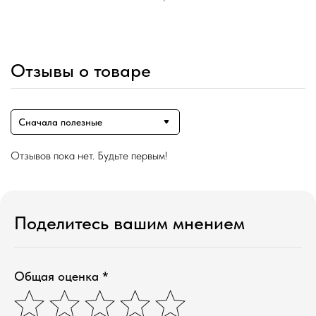
Отзывы о товаре
Сначала полезные
Отзывов пока нет. Будьте первым!
Магазин ●
п
арфюмерия
Поделитесь вашим мнением
к
осметика
д
ля дома и авто
подборки
колесо ароматов
sale
Общая оценка *
программа лояльности
Наши контакты ●