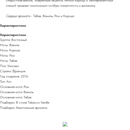
сладостная ваниль. Умеренные акценты теплой корицы и темпераментных
специй придают композиции особую пикантность и динамику.
Сердце аромата
- Табак, Ваниль, Ром и Корица
Характеристики
Характеристики
Группа: Восточный
Ноты: Ваниль
Ноты: Корица
Ноты: Ром
Ноты: Табак
Пол: Унисекс
Страна: Франция
Год создания: 2016
Тип: Хит
Основная нота: Ром
Основная нота: Ваниль
Основная нота: Табак
Подборки: В стиле Tobacco Vanille
Подборки: Алкогольные ароматы