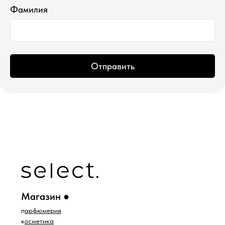
Фамилия
ИП Водопьянова Елена Андреевна
ИНН 760213330138/ ОГРНИП 314760336700107
© 2015 Select бутик нишевой парфюмерии
Отправить