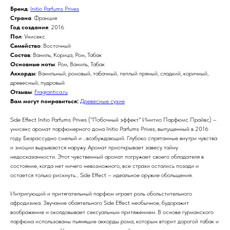
Бренд
:
Initio Parfums Prives
Страна
: Франция
Год создания
: 2016
Пол
: Унисекс
Семейство
: Восточный
Состав
: Ваниль, Корица, Ром, Табак
Основные ноты
: Ром, Ваниль, Табак
Аккорды
: Ванильный, ромовый, табачный, теплый пряный, сладкий, коричный,
древесный, пудровый
Отзывы
:
Fragrantica.ru
Вам могут понравиться:
Древесные сухие
Side Effect Initio Parfums Prives ("Побочный эффект" Инитио Парфюмс Прайвс) –
унисекс аромат парфюмерного дома Initio Parfums Prives, выпущенный в 2016
году. Безрассудно смелый и ...возбуждающий. Глубоко спрятанные внутри чувства
и эмоции вырываются наружу. Аромат приоткрывает завесу тайну
недосказанности. Этот чувственный аромат погружает своего обладателя в
состояние, когда нет ничего невозможного, все страхи остались позади и
остается только рискнуть... Side Effect – идеальное оружие обольщения.
Интригующий и притягательный парфюм играет роль обольстительного
афродизика. Звучание обаятельного Side Effect необычное, будоражит
воображение и околдовывает сексуальным притяжением. В основе гурманского
парфюма использованы пьянящие аккорды рома, которым вторит дорогой табак и