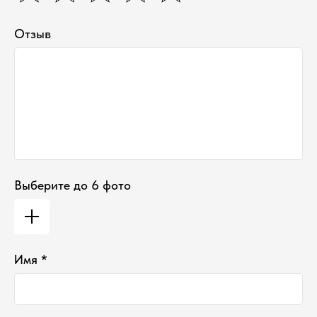
Тел:
+7-930-103-11-11
Email:
selectduhi@gmail.com
Адрес:
г. Ярославль, ул. Б. Октябрьская 52
Отзыв
График работы:
Понедельник-Пятница:
11:00-18:00
Суббота
:
11:00-16:00
Воскресенье
:
Выходной
Выберите до 6 фото
Имя *
*проект Meta Platforms Inc., деятельность
которой запрещена в РФ