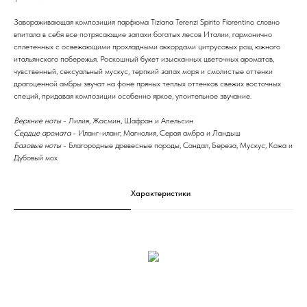
Завораживающая композиция парфюма Tiziana Terenzi Spirito Fiorentino словно
впитала в себя все потрясающие запахи богатых лесов Италии, гармонично
сплетенных с освежающими прохладными аккордами цитрусовых рощ южного
итальянского побережья. Роскошный букет изысканных цветочных ароматов,
чувственный, сексуальный мускус, терпкий запах моря и смолистые оттенки
драгоценной амбры звучат на фоне пряных теплых оттенков свежих восточных
специй, придавая композиции особенно яркое, упоительное звучание.
Верхние ноты
- Лилия, Жасмин, Шафран и Апельсин
Сердце аромата
- Иланг-иланг, Магнолия, Серая амбра и Ландыш
Базовые ноты
- Благородные древесные породы, Сандал, Береза, Мускус, Кожа и
Дубовый мох
Характеристики