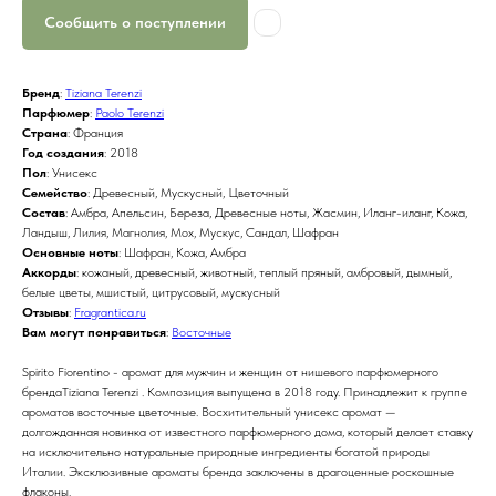
Сообщить о поступлении
Бренд
:
Tiziana Terenzi
Парфюмер
:
Paolo Terenzi
Страна
: Франция
Год создания
: 2018
Пол
: Унисекс
Семейство
: Древесный, Мускусный, Цветочный
Состав
: Амбра, Апельсин, Береза, Древесные ноты, Жасмин, Иланг-иланг, Кожа,
Ландыш, Лилия, Магнолия, Мох, Мускус, Сандал, Шафран
Основные ноты
: Шафран, Кожа, Амбра
Аккорды
: кожаный, древесный, животный, теплый пряный, амбровый, дымный,
белые цветы, мшистый, цитрусовый, мускусный
Отзывы
:
Fragrantica.ru
Вам могут понравиться
:
Восточные
Spirito Fiorentino - аромат для мужчин и женщин от нишевого парфюмерного
брендаTiziana Terenzi . Композиция выпущена в 2018 году. Принадлежит к группе
ароматов восточные цветочные. Восхитительный унисекс аромат —
долгожданная новинка от известного парфюмерного дома, который делает ставку
на исключительно натуральные природные ингредиенты богатой природы
Италии. Эксклюзивные ароматы бренда заключены в драгоценные роскошные
флаконы.