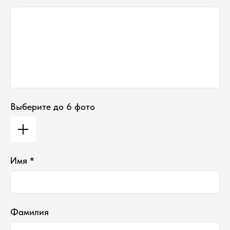
График работы:
Понедельник-Пятница:
11:00-18:00
Суббота
:
11:00-16:00
Воскресенье
:
Выходной
Выберите до 6 фото
Имя *
*проект Meta Platforms Inc., деятельность
которой запрещена в РФ
Фамилия
ИП Водопьянова Елена Андреевна
ИНН 760213330138/ ОГРНИП 314760336700107