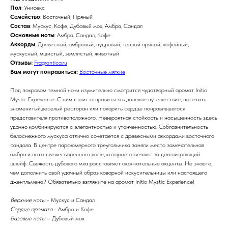
Пол
: Унисекс
Семейство
: Восточный, Пряный
Состав
: Мускус, Кофе, Дубовый мох, Амбра, Сандал
Основные ноты
: Амбра, Сандал, Кофе
Аккорды
: Древесный, амбровый, пудровый, теплый пряный, кофейный,
мускусный, мшистый, землистый, животный
Отзывы
:
Fragrantica.ru
Вам могут понравиться:
Восточные мягкие
Под покровом темной ночи изумительно смотрится чудотворный аромат Initio
Mystic Experience. С ним стоит отправиться в далекое путешествие, посетить
знаменитый,веселый ресторан или покорить сердце понравившегося
представителя противоположного. Невероятная стойкость и насыщенность здесь
удачно комбинируются с элегантностью и утонченностью. Соблазнительность
белоснежного мускуса отлично сочетается с древесными аккордами восточного
сандала. В центре парфюмерного треугольника заняли место замечательная
амбра и ноты свежесваренного кофе, которые отвечают за долгоиграющий
шлейф. Свежесть дубового мха расставляет окончательные акценты. Не знаете,
чем дополнить свой удачный образ коварной искусительницы или настоящего
джентльмена? Обязательно взгляните на аромат Initio Mystic Experience!
Верхние ноты
- Мускус и Сандал
Сердце аромата
- Амбра и Кофе
Базовые ноты
– Дубовый мох