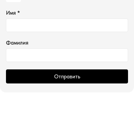
Имя *
Фамилия
*проект Meta Platforms Inc., деятельность
которой запрещена в РФ
ИП Водопьянова Елена Андреевна
ИНН 760213330138/ ОГРНИП 314760336700107
Отправить
© 2015 Select бутик нишевой парфюмерии