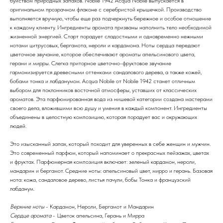
буйством природных запахов. Nobile 1942 Acqua Nobile выпускается в
оригинальном прозрачном флаконе с серебристой крышечкой. Производство
выполняется вручную, чтобы еще раз подчеркнуть бережное и особое отношение
к каждому клиенту. Ингредиенты аромата призваны наполнить тело необходимой
жизненной энергией. Старт порадует сладостными и одновременно нежными
нотами цитрусовых, бергамота, нероли и кардамона. Ноты сердца передают
цветочное звучание, которое обеспечивают ароматы апельсинового цвета,
герани и мирры. Слегка приторное цветочно-фруктовое звучание
гармонизируется древесными оттенками сандалового дерева, а также кожей,
бобами тонка и лабданумом. Acqua Nobile от Nobile 1942 станет отличным
выбором для поклонников восточной атмосферы, уставших от классических
ароматов. Эта парфюмированная вода из нишевой категории создана мастерами
своего дела, вложившими всю душу и умения в каждый компонент. Ингредиенты
объединены в целостную композицию, которая порадует вас и окружающих
людей.
Это изысканный запах, который походит для уверенных в себе женщин и мужчин.
Это современный парфюм, который напоминает о прекрасных пейзажах, цветах
и фруктах. Парфюмерная композиция включает: зеленый кардамон, нероли,
мандарин и бергамот. Средние ноты: апельсиновый цвет, мирро и герань. Базовая
нота: кожа, сандаловое дерево, листья пачули, бобы Тонка и французский
лабданум.
Верхние ноты
- Кардамон, Нероли, Бергамот и Мандарин
Сердце аромата
- Цветок апельсина, Герань и Мирра