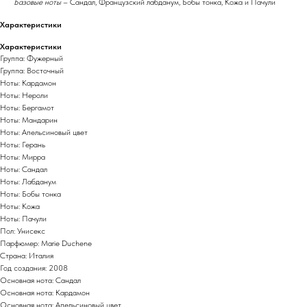
Базовые ноты
– Сандал, Французский лабданум, Бобы тонка, Кожа и Пачули
Характеристики
Характеристики
Группа: Фужерный
Группа: Восточный
Ноты: Кардамон
Ноты: Нероли
Ноты: Бергамот
Ноты: Мандарин
Ноты: Апельсиновый цвет
Ноты: Герань
Ноты: Мирра
Ноты: Сандал
Ноты: Лабданум
Ноты: Бобы тонка
Ноты: Кожа
Ноты: Пачули
Пол: Унисекс
Парфюмер: Marie Duchene
Страна: Италия
Год создания: 2008
Основная нота: Сандал
Основная нота: Кардамон
Основная нота: Апельсиновый цвет