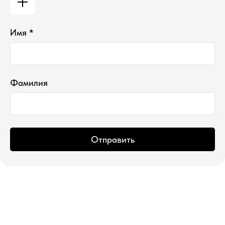
ИНН 760213330138/ ОГРНИП 314760336700107
© 2015 Select бутик нишевой парфюмерии
Имя *
Фамилия
Отправить