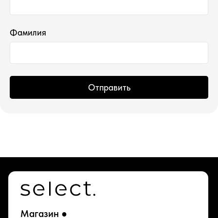
Фамилия
Отправить
*проект Meta Platforms Inc., деятельность
которой запрещена в РФ
ИП Водопьянова Елена Андреевна
ИНН 760213330138/ ОГРНИП 314760336700107
© 2015 Select бутик нишевой парфюмерии