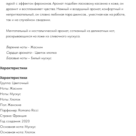
аурой с эффектом феромонов. Аромат подобен ласковому касанию к коже, он
дразнит и воспламеняет чувства. Нежный и воздушный аромат, комфортный и
непритязательный, он словно любимая пара джинсов... уместная как на работе,
так и на случайном свидании.
Мечтательный и ностальгический аромат, сотканный из деликатных нот,
раскрывающихся на ложе из сливочного мускуса.
Верхние ноты
- Жасмин
Сердце аромата
- Цветок хлопка
Базовые ноты
– Белый мускус
Характеристики
Характеристики
Группа: Цветочный
Ноты: Жасмин
Ноты: Мускус
Ноты: Хлопок
Пол: Женские
Парфюмер: Romano Ricci
Страна: Франция
Год создания: 2020
Основная нота: Мускус
Основная нота: Хлопок