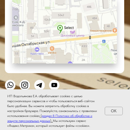
ИП Водопьянова Е.А. обрабатывает cookies с целью
персонализации сервисов и чтобы пользоваться веб-сайтом
было удобнее. Вы можете запретить обработку сookies в
OK
настройках браузера. Пожалуйста, ознакомьтесь с правилами
использования cookies
(
раздел 8 Политики об обработке и
Подобрать аромат AI
✦
защите персональных данных
).
Мы используем сервис
«Яндекс.Метрика», который использует файлы «cookies».