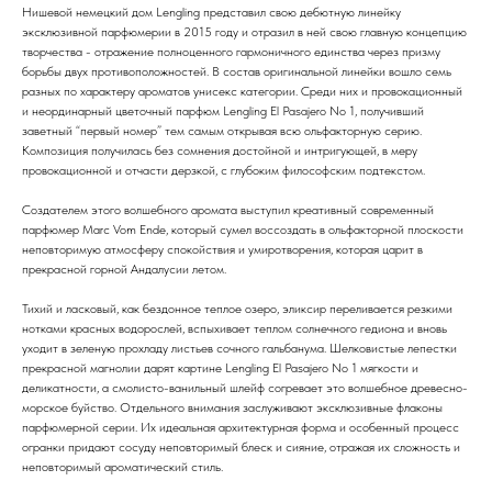
Нишевой немецкий дом Lengling представил свою дебютную линейку
эксклюзивной парфюмерии в 2015 году и отразил в ней свою главную концепцию
творчества - отражение полноценного гармоничного единства через призму
борьбы двух противоположностей. В состав оригинальной линейки вошло семь
разных по характеру ароматов унисекс категории. Среди них и провокационный
и неординарный цветочный парфюм Lengling El Pasajero No 1, получивший
заветный “первый номер” тем самым открывая всю ольфакторную серию.
Композиция получилась без сомнения достойной и интригующей, в меру
провокационной и отчасти дерзкой, с глубоким философским подтекстом.
Создателем этого волшебного аромата выступил креативный современный
парфюмер Marc Vom Ende, который сумел воссоздать в ольфакторной плоскости
неповторимую атмосферу спокойствия и умиротворения, которая царит в
прекрасной горной Андалусии летом.
Тихий и ласковый, как бездонное теплое озеро, эликсир переливается резкими
нотками красных водорослей, вспыхивает теплом солнечного гедиона и вновь
уходит в зеленую прохладу листьев сочного гальбанума. Шелковистые лепестки
прекрасной магнолии дарят картине Lengling El Pasajero No 1 мягкости и
деликатности, а смолисто-ванильный шлейф согревает это волшебное древесно-
морское буйство. Отдельного внимания заслуживают эксклюзивные флаконы
парфюмерной серии. Их идеальная архитектурная форма и особенный процесс
огранки придают сосуду неповторимый блеск и сияние, отражая их сложность и
неповторимый ароматический стиль.