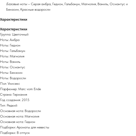
Базовые ноты
– Серая амбра, Гедион, Гальбанум, Магнолия, Ваниль, Османтус и
Бензоин, Красные водоросли
Характеристики
Характеристики
Группа: Цветочный
Ноты: Амбра
Ноты: Гедион
Ноты: Гальбанум
Ноты: Магнолия
Ноты: Ваниль
Ноты: Османтус
Ноты: Бензоин
Ноты: Водоросли
Пол: Унисекс
Парфюмер: Marc vom Ende
Страна: Германия
Год создания: 2015
Тип: Редкий
Основная нота: Водоросли
Основная нота: Магнолия
Основная нота: Гедион
Подборки: Ароматы для невесты
Подборки: В отпуск