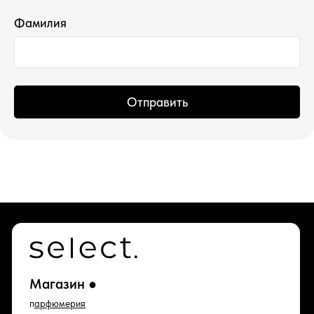
Фамилия
*проект Meta Platforms Inc., деятельность
которой запрещена в РФ
Отправить
ИП Водопьянова Елена Андреевна
ИНН 760213330138/ ОГРНИП 314760336700107
© 2015 Select бутик нишевой парфюмерии