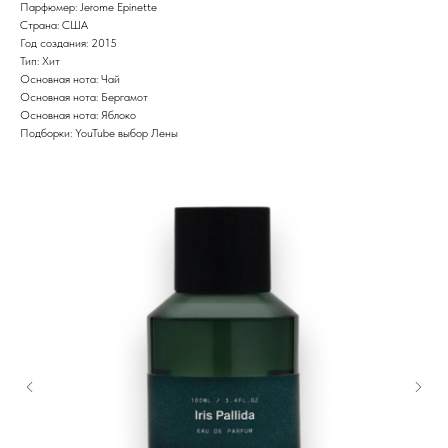
Парфюмер: Jerome Epinette
Страна: США
Год создания: 2015
Тип: Хит
Основная нота: Чай
Основная нота: Бергамот
Основная нота: Яблоко
Подборки: YouTube выбор Лены