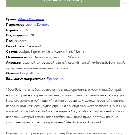
Бренд
:
Vilhelm Parfumerie
Парфюмер
:
Jerome Epinette
Страна
: США
Год создания
: 2015
Пол
: Унисекс
Семейство
: Фужерный
Состав
: Амбра, Бергамот, Мох, Мускус, Чай, Яблоко
Основные ноты
: Черный чай, Бергамот, Яблоко
Аккорды
: Зеленый, цитрусовый, свежий, свежий пряный, амбровый, фруктовый,
мускусный, животный, мшистый, пудровый
Отзывы
:
Fragrantica.ru
Вам могут понравиться
:
Древесные
"Dear Polly - это любовное послание в виде аромата для моей жены. Эрл грей –
напиток, приятно согревающий тело, именно с него она начинает каждое утро.
Немного яблока и мой поцелуй начинают ее день. Я сделал любовный напиток,
исполненный нежности, будто утренний поцелуй любимого человека. Привычный
и всякий раз новый, уютный и в тоже время бодрящий - это ароматный напиток
для двоих, который напоминает влюблённым друг о друге, поэтому даже на
расстоянии они остаются неразлучны." (Ян Вильгельм Альгрем)
Верхние ноты дарят игристую прохладу бергамота и нежный аромат сочного,