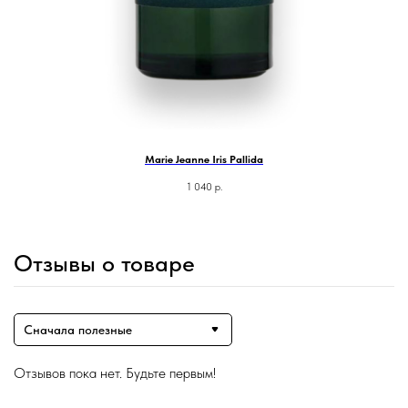
Marie Jeanne Iris Pallida
1 040
р.
Отзывы о товаре
Сначала полезные
Отзывов пока нет. Будьте первым!
Магазин ●
п
арфюмерия