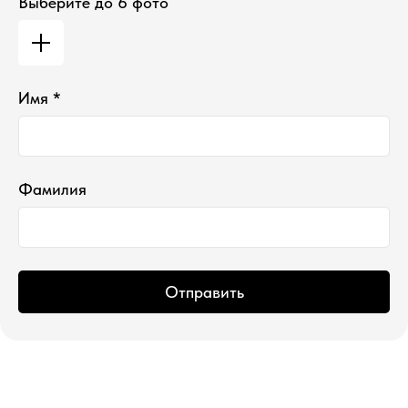
Выберите до 6 фото
*проект Meta Platforms Inc., деятельность
Имя *
которой запрещена в РФ
ИП Водопьянова Елена Андреевна
ИНН 760213330138/ ОГРНИП 314760336700107
© 2015 Select бутик нишевой парфюмерии
Фамилия
Отправить