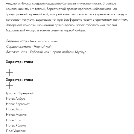
медового яблока, создавая ощущение близости и чувственности. В центре
композиции звучит теплый, бархатистый аромат крепкого цейлонского чая.
Традиционный утренний чай, который вплетает свои ноты в утреннюю прохладу и
согревает кожу рук, держащую тонкую фарфоровую чашку с ароматным напитком.
Завершает композицию нежный пряно-лесной запах дубового мха, теплый,
бархатистый мускус и тонкие акценты черной амбры.
Верхние ноты
- Бергамот и Яблоко
Сердце аромата
- Черный чай
Базовые ноты
- Дубовый мох, Черная амбра и Мускус
Характеристики
Характеристики
Группа: Фужерный
Ноты: Амбра
Ноты: Бергамот
Ноты: Мох
Ноты: Мускус
Ноты: Чай
Ноты: Яблоко
Пол: Унисекс