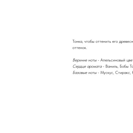
Он окутывает своим насыщенным з
теплом и сладостью ванили. Абсо
очарование, а мускусная база де
парфюма разносится на несколько
атмосферой Востока. Атласский к
присутствует во всех композициях
Тонка, чтобы оттенить его древес
оттенок.
Верхние ноты
- Апельсиновый цве
Сердце аромата
- Ваниль, Бобы Т
Базовые ноты
- Мускус, Стиракс, 