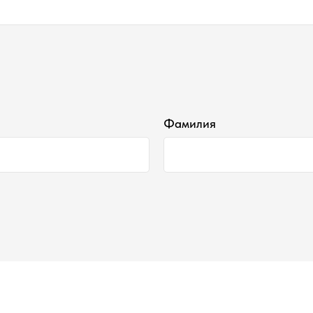
Фамилия
Наши контакты ●
Тел:
+7-930-103-11-11
Email:
selectduhi@gmail.com
Адрес:
г. Ярославль, ул. Б. Октябрьская 52
График работы:
Понедельник-Пятница:
11:00-18:00
Суббота
: