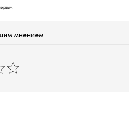
первым!
ашим мнением