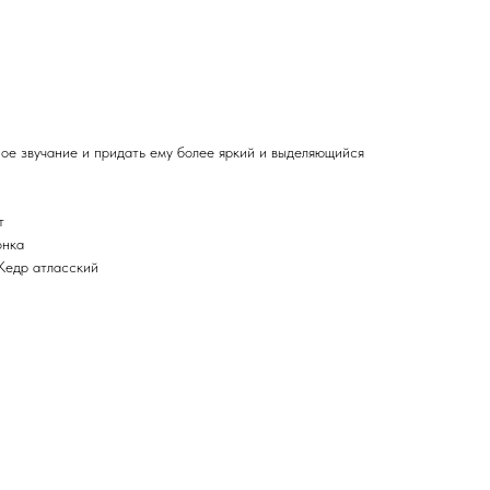
вучанием древесных нот и смол стиракса, дополненных
лют флердоранжа придает аромату особый шарм и
лает его соблазнительным и чувственным. Симфония
 метров, она обволакивает и наполняет приятной
едр – это любимый аккорд парфюмерного дома, поэтому он
. В этот раз, парфюмер решила дополнить его нотами бобов
ное звучание и придать ему более яркий и выделяющийся
т
онка
Кедр атласский