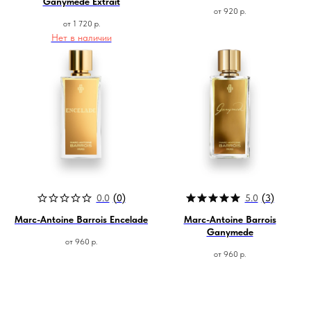
Ganymede Extrait
от
920
р.
от
1 720
р.
Нет в наличии
Магазин ●
п
арфюмерия
к
осметика
д
ля дома и авто
подборки
колесо ароматов
sale
программа лояльности
0.0
(
0
)
5.0
(
3
)
Marc-Antoine Barrois Encelade
Marc-Antoine Barrois
Наши контакты ●
Ganymede
Тел:
+7-930-103-11-11
от
960
р.
Email:
selectduhi@gmail.com
от
960
р.
Адрес:
г. Ярославль, ул. Б. Октябрьская 52
График работы:
Понедельник-Пятница:
11:00-18:00
Суббота
: