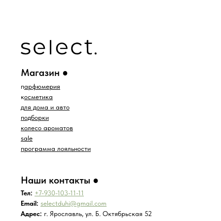
11:00-16:00
Воскресенье
:
Выходной
*проект Meta Platforms Inc., деятельность
которой запрещена в РФ
ИП Водопьянова Елена Андреевна
ИНН 760213330138/ ОГРНИП 314760336700107
© 2015 Select бутик нишевой парфюмерии