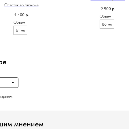
Остаток во флаконе
9 900
р.
4 400
р.
Объем
Объем
86 мл
61 мл
ре
первым!
ашим мнением