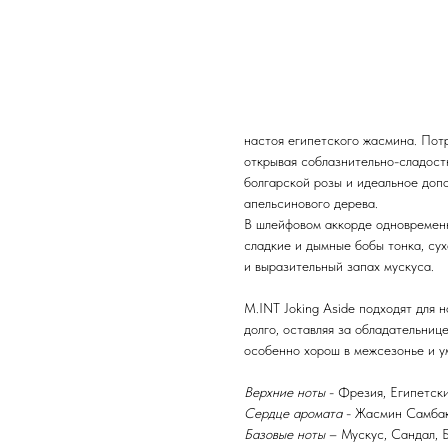
Композиция воспринимается как с
шлейфовостью, причем в ее шлейф
натуры своей обладательницы. На 
В начальном аккорде M.INT Jokin
семена кориандра, упоительно-то
настоя египетского жасмина. Пот
открывая соблазнительно-сладост
болгарской розы и идеальное доп
апельсинового дерева.
В шлейфовом аккорде одновременн
сладкие и дымные бобы тонка, су
и выразительный запах мускуса.
M.INT Joking Aside подходят для 
долго, оставляя за обладательниц
особенно хорош в межсезонье и у
Верхние ноты
- Фрезия, Египетск
Сердце аромата
- Жасмин Самбак,
Базовые ноты
– Мускус, Сандал, 