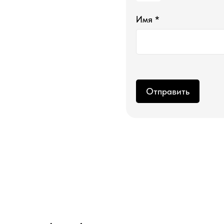
Имя *
Магазин ●
п
арфюмерия
к
осметика
д
ля дома и авто
подборки
колесо ароматов
Отправить
sale
программа лояльности
*проект Meta Platforms Inc., деятельность которой
запрещена в РФ