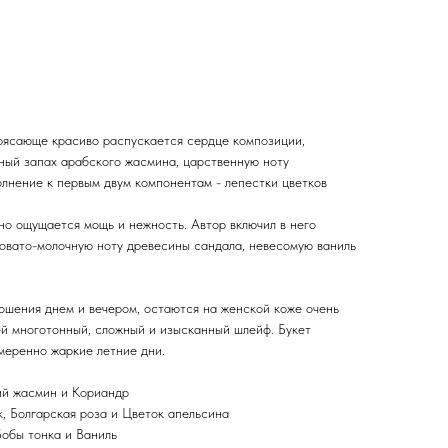
огревающая и интеллигентная, отличается стойкостью и
е переливается масса нот, подчеркивающая незаурядность
протяжении всего звучания в букете слышится мускус.
g Aside ценителей парфюма встречают горячие и пряные
мная нота фрезии, и по-колдовски притягательный аромат
рясающе красиво распускается сердце композиции,
ный запах арабского жасмина, царственную ноту
олнение к первым двум компонентам - лепестки цветков
о ощущается мощь и нежность. Автор включил в него
ховато-молочную ноту древесины сандала, невесомую ваниль
ношения днем и вечером, остаются на женской коже очень
ей многотонный, сложный и изысканный шлейф. Букет
меренно жаркие летние дни.
ий жасмин и Кориандр
 Болгарская роза и Цветок апельсина
Бобы тонка и Ваниль