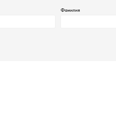
Фамилия
Наши контакты ●
Тел:
+7-930-103-11-11
Email:
selectduhi@gmail.com
Адрес:
г. Ярославль, ул. Б. Октябрьская 52
График работы:
Понедельник-Пятница:
11:00-18:00
Суббота
:
11:00-16:00
Воскресенье
:
Выходной